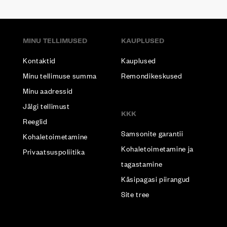
MINU TELLIMUSED
KAUPLUSED
Kontaktid
Kauplused
Minu tellimuse summa
Remondikeskused
Minu aadressid
Jälgi tellimust
KKK
Reeglid
Samsonite garantii
Kohaletoimetamine
Kohaletoimetamine ja
Privaatsuspoliitika
tagastamine
Käsipagasi piirangud
Site tree