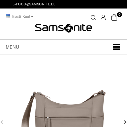
E-POOD@SAMSONITE.EE
0
Eesti Keel
MENU