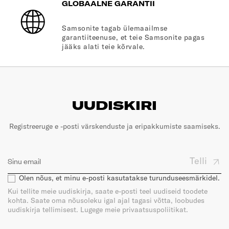
GLOBAALNE GARANTII
Samsonite tagab ülemaailmse
garantiiteenuse, et teie Samsonite pagas
jääks alati teie kõrvale.
UUDISKIRI
Registreeruge e -posti värskenduste ja eripakkumiste saamiseks.
Telli
Olen nõus, et minu e-posti kasutatakse turunduseesmärkidel.
Kui tellite meie uudiskirja, saate e-posti teel uudiseid toodete
kohta. Saate oma nõusoleku igal ajal tagasi võtta, loobudes
uudiskirja tellimisest. Lugege meie privaatsuspoliitikat.