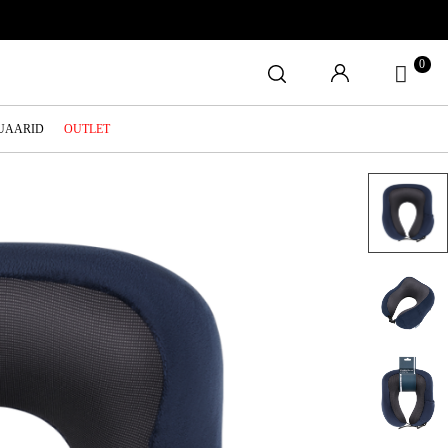
0
SUAARID
OUTLET