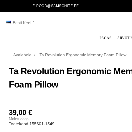
E-POOD@SAMSONITE.EE
Eesti Keel
PAGAS
ARVUTI
Avalehele
Ta Revolution Ergonomic Memory Foam Pillow
Ta Revolution Ergonomic Me
Foam Pillow
39,00 €
Maksudega
Tootekood
155601-1549