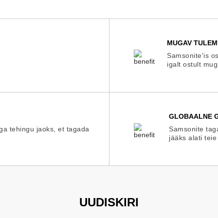
MUGAV TULEM
Samsonite'is os
igalt ostult mu
GLOBAALNE G
iga tehingu jaoks, et tagada
Samsonite taga
jääks alati teie
UUDISKIRI