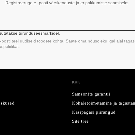
Registreeruge e -posti värskenduste ja eripakkumiste saamiseks.
asutatakse turunduseesmärkidel.
 e-posti teel uudiseid toodete kohta. Saate oma nõusoleku igal ajal tagas
poliitikat.
KKK
Samsonite garantii
skused
Kohaletoimetamine ja tagasta
Käsipagasi piirangud
Site tree