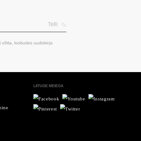
Telli
i võtta, loobudes uudiskirja
LIITUGE MEIEGA
mine