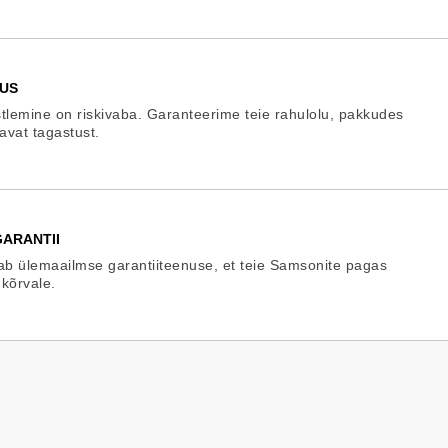
US
tlemine on riskivaba. Garanteerime teie rahulolu, pakkudes
gavat tagastust.
ARANTII
b ülemaailmse garantiiteenuse, et teie Samsonite pagas
 kõrvale.