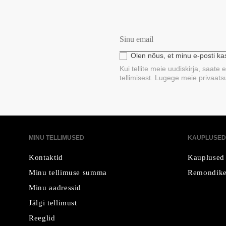
Olen nõus, et minu e-posti k
Kui tellite meie uudiskirja, saate
tellimisest. Lugege meie privaatsus
MINU TELLIMUSED
KAUPLUSED
Kontaktid
Kauplused
Minu tellimuse summa
Remondike
Minu aadressid
Jälgi tellimust
Reeglid