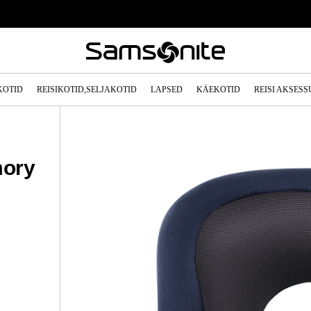
KOTID
REISIKOTID,SELJAKOTID
LAPSED
KÄEKOTID
REISI AKSES
mory