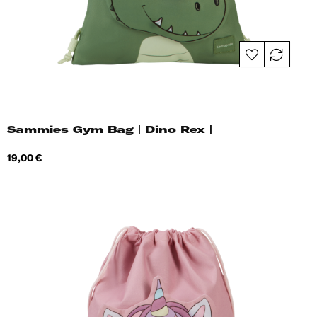
Sammies Gym Bag | Dino Rex |
Hind
19,00 €