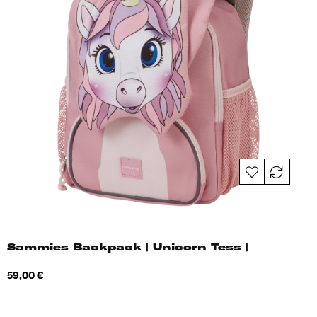
Sammies Backpack | Unicorn Tess |
Hind
59,00 €