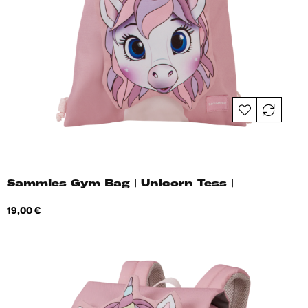
Sammies Gym Bag | Unicorn Tess |
Hind
19,00 €