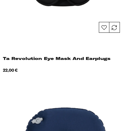
Ta Revolution Eye Mask And Earplugs
Hind
22,00 €