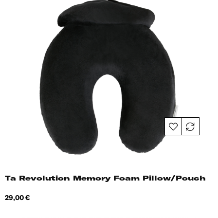
Ta Revolution Memory Foam Pillow/Pouch
Hind
29,00 €