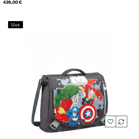
Hind
439,00 €
Uus