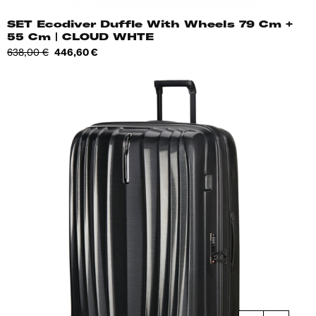
SET Ecodiver Duffle With Wheels 79 Cm +
55 Cm | CLOUD WHTE
Tavahind
Hind
638,00 €
446,60 €