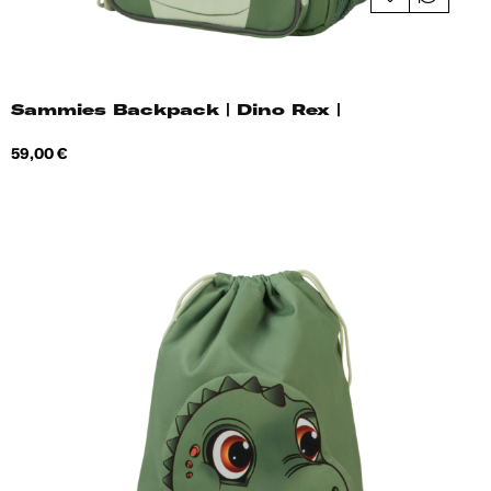
Sammies Backpack | Dino Rex |
Hind
59,00 €