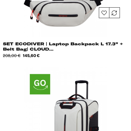
SET ECODIVER | Laptop Backpack L 17.3" +
Belt Bag| CLOUD...
Tavahind
Hind
208,00 €
145,60 €