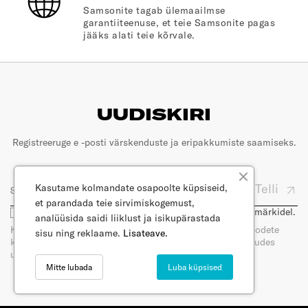
Samsonite tagab ülemaailmse
garantiiteenuse, et teie Samsonite pagas
jääks alati teie kõrvale.
UUDISKIRI
Registreeruge e -posti värskenduste ja eripakkumiste saamiseks.
Telli
Kasutame kolmandate osapoolte küpsiseid,
et parandada teie sirvimiskogemust,
Olen nõus, et minu e-posti kasutatakse turunduseesmärkidel.
analüüsida saidi liiklust ja isikupärastada
Kui tellite meie uudiskirja, saate e-posti teel uudiseid toodete
sisu ning reklaame.
Lisateave.
kohta. Saate oma nõusoleku igal ajal tagasi võtta, loobudes
uudiskirja tellimisest. Lugege meie privaatsuspoliitikat.
Mitte lubada
Luba küpsised