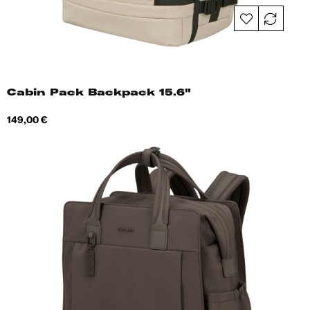
Cabin Pack Backpack 15.6"
Hind
149,00 €