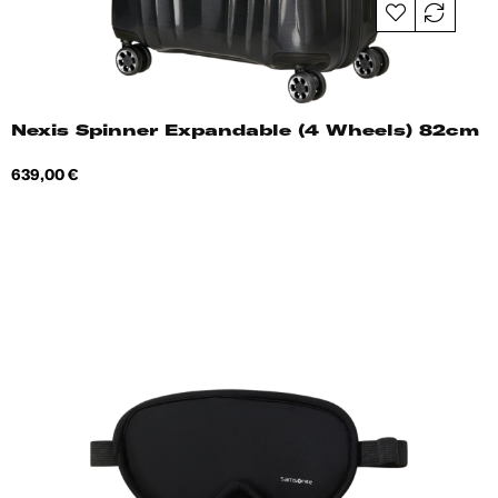
Nexis Spinner Expandable (4 Wheels) 82cm
Hind
639,00 €