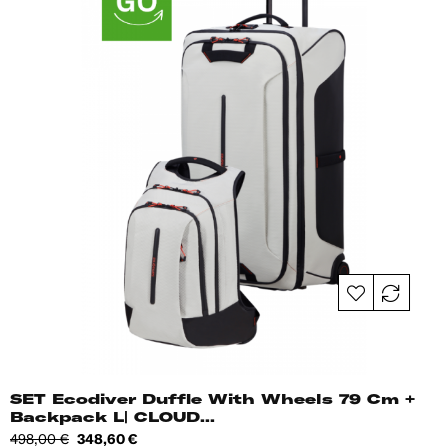
SET Ecodiver Duffle With Wheels 79 Cm +
Backpack L| CLOUD...
Tavahind
Hind
498,00 €
348,60 €