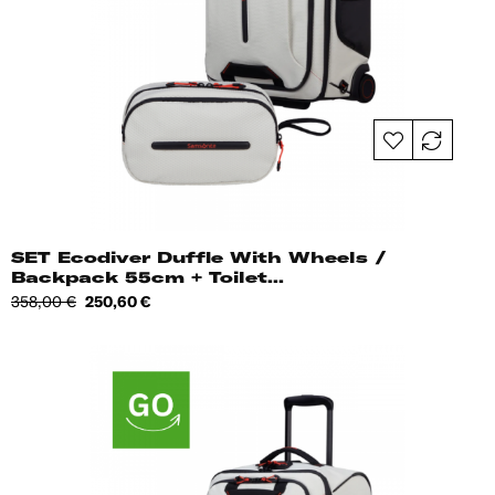
SET Ecodiver Duffle With Wheels /
Backpack 55cm + Toilet...
Tavahind
Hind
358,00 €
250,60 €