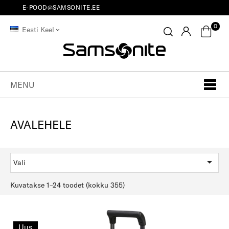
E-POOD@SAMSONITE.EE
0
Eesti Keel
MENU
AVALEHELE

Vali
Kuvatakse 1–24 toodet (kokku 355)
Uus