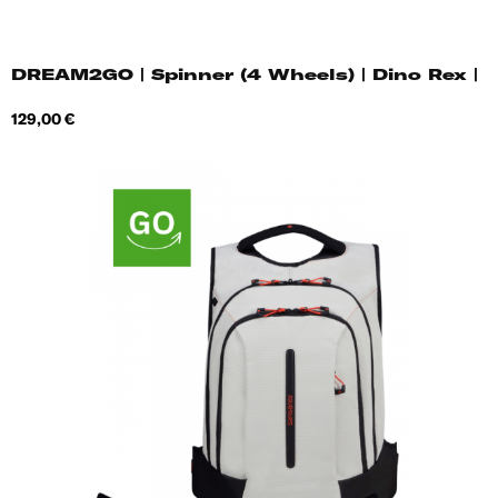
DREAM2GO | Spinner (4 Wheels) | Dino Rex |
Hind
129,00 €