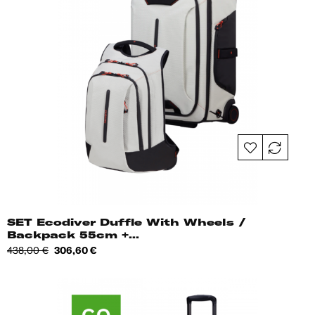
SET Ecodiver Duffle With Wheels /
Backpack 55cm +...
Tavahind
Hind
438,00 €
306,60 €