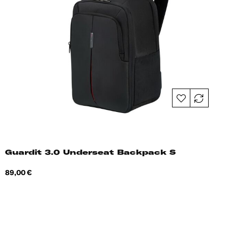
Guardit 3.0 Underseat Backpack S
Hind
89,00 €