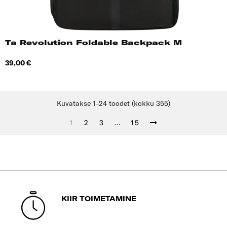
Ta Revolution Foldable Backpack M
Hind
39,00 €
Kuvatakse 1–24 toodet (kokku 355)
1
2
3
…
15
KIIR TOIMETAMINE