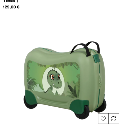
Tess |
Hind
129,00 €