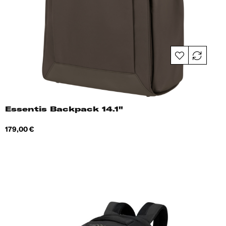
Essentis Backpack 14.1"
Hind
179,00 €