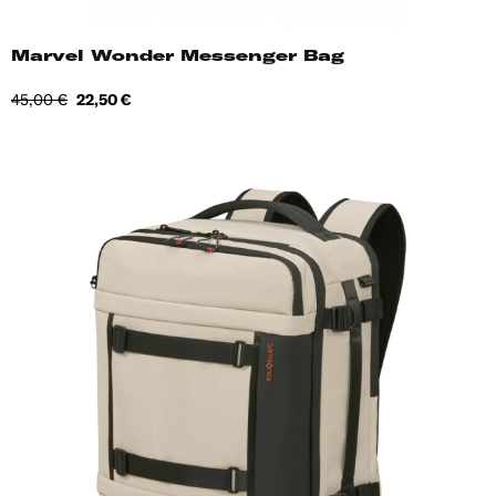
Marvel Wonder Messenger Bag
Tavahind
Hind
45,00 €
22,50 €