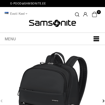
E-POOD@SAMSONITE.EE
0
Eesti Keel
MENU