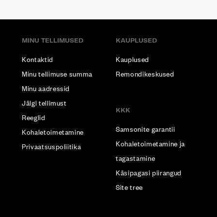
MINU TELLIMUSED
KAUPLUSED
Kontaktid
Kauplused
Minu tellimuse summa
Remondikeskused
Minu aadressid
Jälgi tellimust
KKK
Reeglid
Samsonite garantii
Kohaletoimetamine
Kohaletoimetamine ja
Privaatsuspoliitika
tagastamine
Käsipagasi piirangud
Site tree