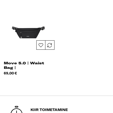
Move 5.0 | Waist
Bag |
Hind
69,00 €
KIIR TOIMETAMINE