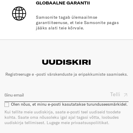
GLOBAALNE GARANTII
Samsonite tagab ülemaailmse
garantiiteenuse, et teie Samsonite pagas
jääks alati teie kõrvale.
UUDISKIRI
Registreeruge e -posti värskenduste ja eripakkumiste saamiseks.
Telli
Olen nõus, et minu e-posti kasutatakse turunduseesmärkidel.
Kui tellite meie uudiskirja, saate e-posti teel uudiseid toodete
kohta. Saate oma nõusoleku igal ajal tagasi võtta, loobudes
uudiskirja tellimisest. Lugege meie privaatsuspoliitikat.