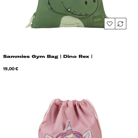
Sammies Gym Bag | Dino Rex |
Hind
19,00 €