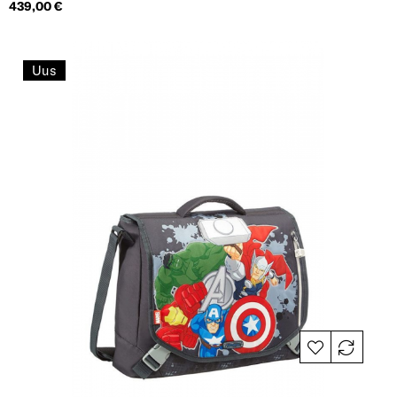
Hind
439,00 €
Uus