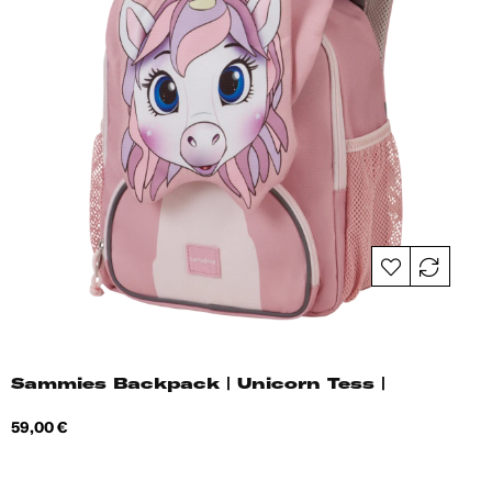
Sammies Backpack | Unicorn Tess |
Hind
59,00 €