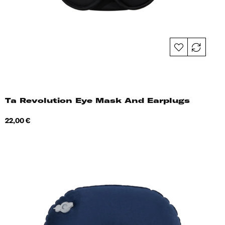
Ta Revolution Eye Mask And Earplugs
Hind
22,00 €