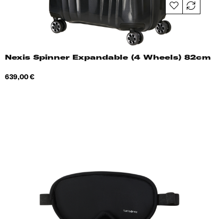
Nexis Spinner Expandable (4 Wheels) 82cm
Hind
639,00 €