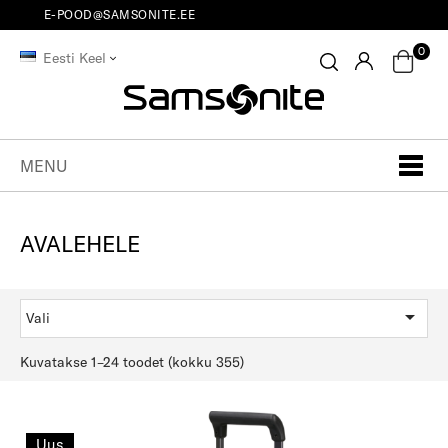
E-POOD@SAMSONITE.EE
0
Eesti Keel
MENU
AVALEHELE

Vali
Kuvatakse 1–24 toodet (kokku 355)
Uus