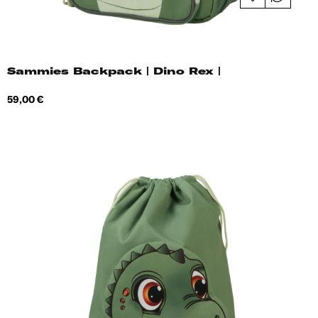
Sammies Backpack | Dino Rex |
Hind
59,00 €