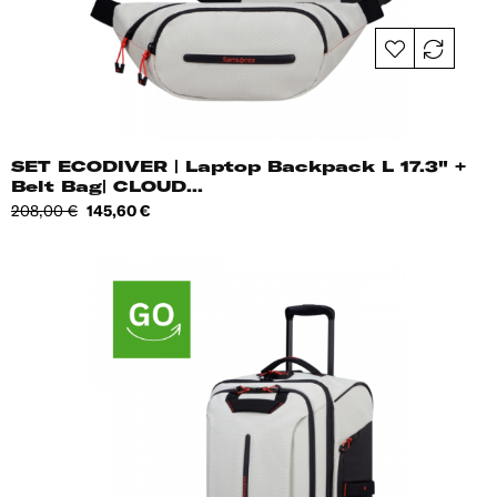
SET ECODIVER | Laptop Backpack L 17.3" +
Belt Bag| CLOUD...
Tavahind
Hind
208,00 €
145,60 €