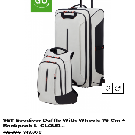
SET Ecodiver Duffle With Wheels 79 Cm +
Backpack L| CLOUD...
Tavahind
Hind
498,00 €
348,60 €