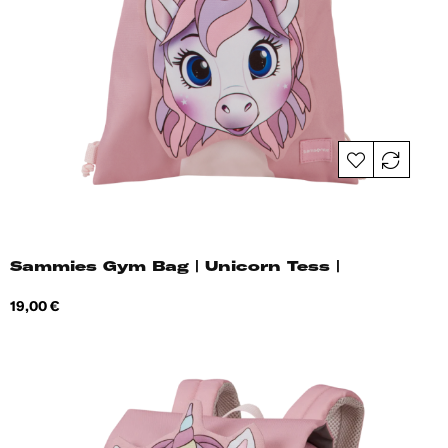
Sammies Gym Bag | Unicorn Tess |
Hind
19,00 €