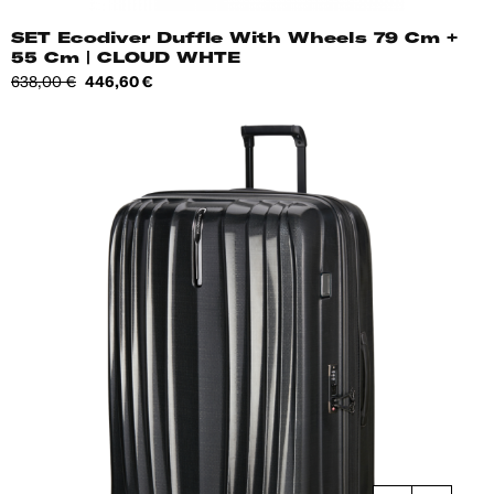
SET Ecodiver Duffle With Wheels 79 Cm +
55 Cm | CLOUD WHTE
Tavahind
Hind
638,00 €
446,60 €