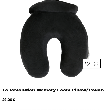
Ta Revolution Memory Foam Pillow/Pouch
Hind
29,00 €