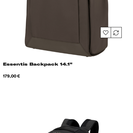
Essentis Backpack 14.1"
Hind
179,00 €