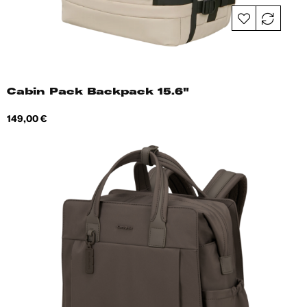
Cabin Pack Backpack 15.6"
Hind
149,00 €