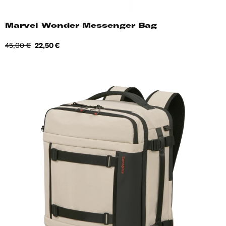
Marvel Wonder Messenger Bag
Tavahind
Hind
45,00 €
22,50 €