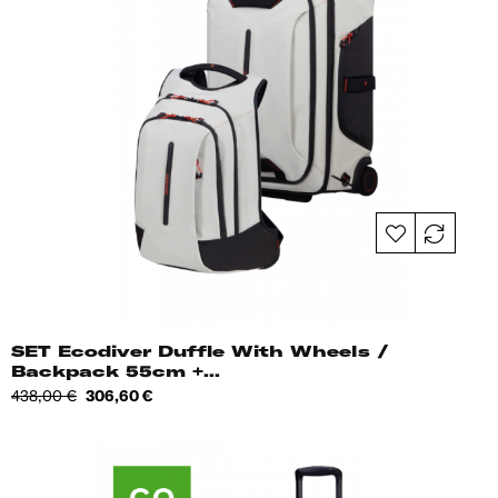
SET Ecodiver Duffle With Wheels /
Backpack 55cm +...
Tavahind
Hind
438,00 €
306,60 €