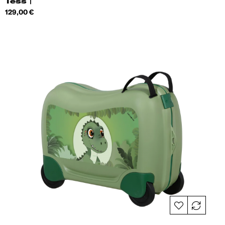
Tess |
Hind
129,00 €