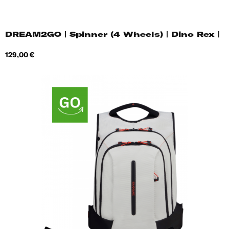
DREAM2GO | Spinner (4 Wheels) | Dino Rex |
Hind
129,00 €