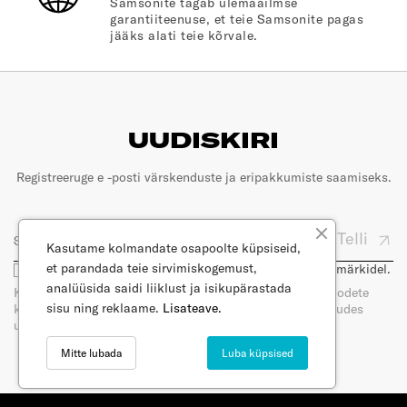
Samsonite tagab ülemaailmse
garantiiteenuse, et teie Samsonite pagas
jääks alati teie kõrvale.
UUDISKIRI
Registreeruge e -posti värskenduste ja eripakkumiste saamiseks.
Telli
Kasutame kolmandate osapoolte küpsiseid,
et parandada teie sirvimiskogemust,
Olen nõus, et minu e-posti kasutatakse turunduseesmärkidel.
analüüsida saidi liiklust ja isikupärastada
Kui tellite meie uudiskirja, saate e-posti teel uudiseid toodete
sisu ning reklaame.
Lisateave.
kohta. Saate oma nõusoleku igal ajal tagasi võtta, loobudes
uudiskirja tellimisest. Lugege meie privaatsuspoliitikat.
Mitte lubada
Luba küpsised