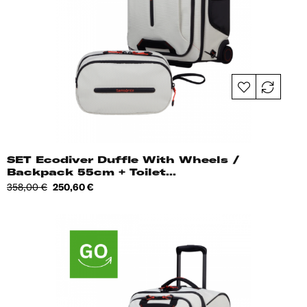
SET Ecodiver Duffle With Wheels /
Backpack 55cm + Toilet...
Tavahind
Hind
358,00 €
250,60 €