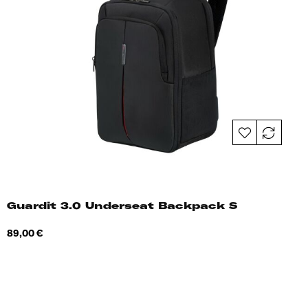
Guardit 3.0 Underseat Backpack S
Hind
89,00 €