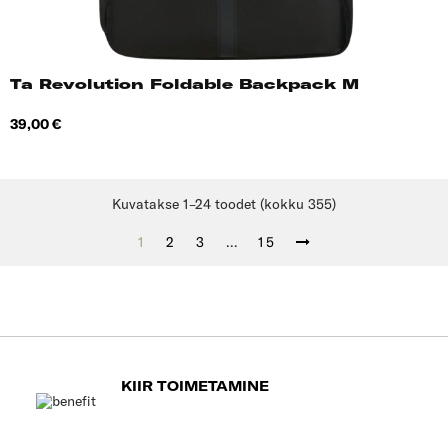
Ta Revolution Foldable Backpack M
Hind
39,00 €
Kuvatakse 1–24 toodet (kokku 355)
1
2
3
…
15
KIIR TOIMETAMINE