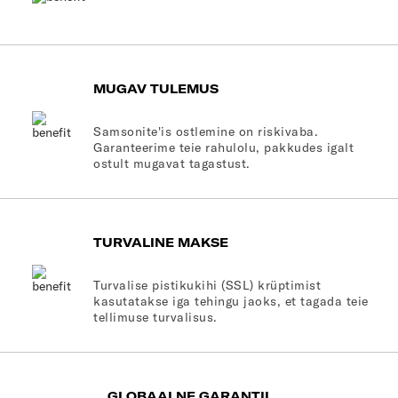
MUGAV TULEMUS
Samsonite'is ostlemine on riskivaba.
Garanteerime teie rahulolu, pakkudes igalt
ostult mugavat tagastust.
TURVALINE MAKSE
Turvalise pistikukihi (SSL) krüptimist
kasutatakse iga tehingu jaoks, et tagada teie
tellimuse turvalisus.
GLOBAALNE GARANTII