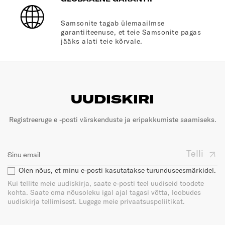
Samsonite tagab ülemaailmse
garantiiteenuse, et teie Samsonite pagas
jääks alati teie kõrvale.
UUDISKIRI
Registreeruge e -posti värskenduste ja eripakkumiste saamiseks.
Telli
Olen nõus, et minu e-posti kasutatakse turunduseesmärkidel.
Kui tellite meie uudiskirja, saate e-posti teel uudiseid toodete
kohta. Saate oma nõusoleku igal ajal tagasi võtta, loobudes
uudiskirja tellimisest. Lugege meie privaatsuspoliitikat.