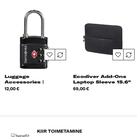
Luggage
Ecodiver Add-Ons
Accessories |
Laptop Sleeve 15.6"
Combilock 3 | Dial
Hind
Hind
12,00 €
69,00 €
TSA Light
KIIR TOIMETAMINE