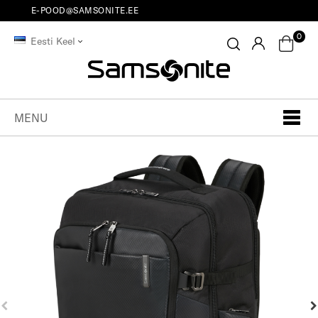
E-POOD@SAMSONITE.EE
0
Eesti Keel
MENU