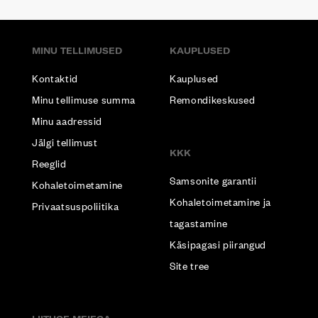
MINU TELLIMUSED
KAUPLUSED
Kontaktid
Kauplused
Minu tellimuse summa
Remondikeskused
Minu aadressid
Jälgi tellimust
KKK
Reeglid
Samsonite garantii
Kohaletoimetamine
Kohaletoimetamine ja
Privaatsuspoliitika
tagastamine
Käsipagasi piirangud
Site tree