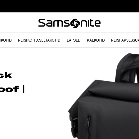
IKOTID
REISIKOTID,SELJAKOTID
LAPSED
KÄEKOTID
REISI AKSESSU
ck
oof |