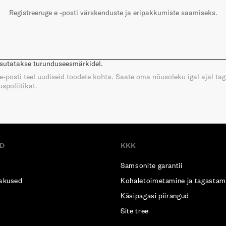
Registreeruge e -posti värskenduste ja eripakkumiste saamiseks.
asutatakse turunduseesmärkidel.
e e-posti teel uudiseid toodete kohta. Saate oma nõusoleku igal ajal ta
spoliitikat.
D
KKK
Samsonite garantii
skused
Kohaletoimetamine ja tagastam
Käsipagasi piirangud
Site tree