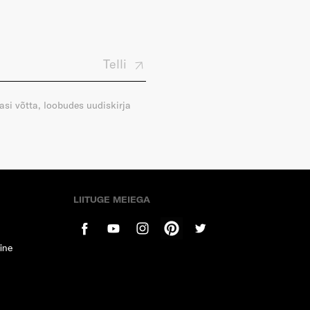
Telli
gasi võtta, loobudes uudiskirja
LIITUGE MEIEGA
ine