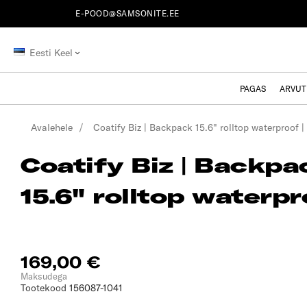
E-POOD@SAMSONITE.EE
Eesti Keel
PAGAS
ARVUT
Avalehele
Coatify Biz | Backpack 15.6" rolltop waterproof |
Coatify Biz | Backpa
15.6" rolltop waterpr
169,00 €
Maksudega
Tootekood
156087-1041