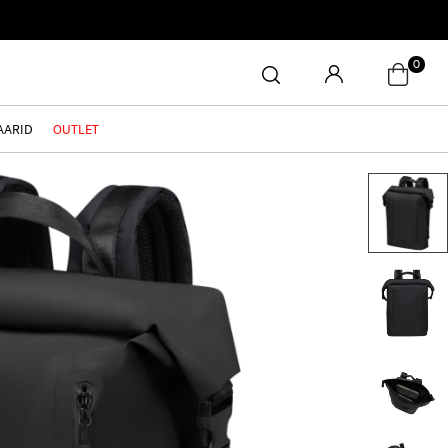
0
AARID
OUTLET