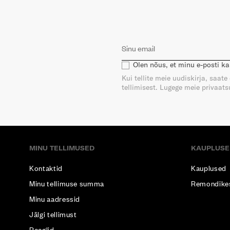
Olen nõus, et minu e-posti k
Kui tellite meie uudiskirja, saat
tellimisest. Lugege meie privaatsu
MINU TELLIMUSED
KAUPLUSE
Kontaktid
Kauplused
Minu tellimuse summa
Remondike
Minu aadressid
Jälgi tellimust
Reeglid