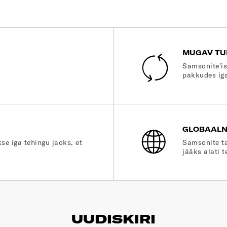
MUGAV TU
Samsonite'is
pakkudes iga
GLOBAALN
se iga tehingu jaoks, et
Samsonite ta
jääks alati t
UUDISKIRI