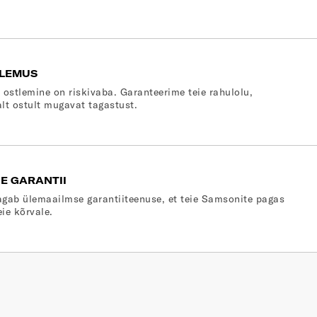
LEMUS
 ostlemine on riskivaba. Garanteerime teie rahulolu,
lt ostult mugavat tagastust.
E GARANTII
gab ülemaailmse garantiiteenuse, et teie Samsonite pagas
eie kõrvale.