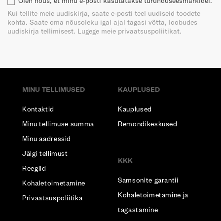
Olen nõus, et minu e-posti kasutatakse turunduseesmärkidel.
Kui tellite meie uudiskirja, saate e-posti teel uudiseid toodete
kohta. Saate oma nõusoleku igal ajal tagasi võtta, loobudes
uudiskirja tellimisest. Lugege meie privaatsuspoliitikat.
MINU TELLIMUSED
KAUPLUSED
Kontaktid
Kauplused
Minu tellimuse summa
Remondikeskused
Minu aadressid
Jälgi tellimust
KKK
Reeglid
Samsonite garantii
Kohaletoimetamine
Kohaletoimetamine ja
Privaatsuspoliitika
tagastamine