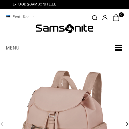
E-POOD@SAMSONITE.EE
0
Eesti Keel
MENU