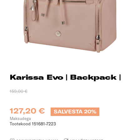
Karissa Evo | Backpack |
159,00 €
127,20 €
SALVESTA 20%
Maksudega
Tootekood
151681-7223