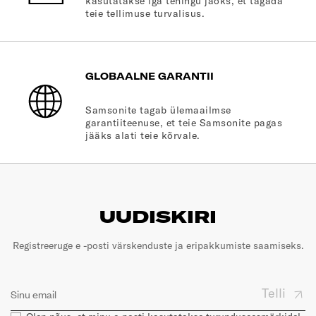
kasutatakse iga tehingu jaoks, et tagada
teie tellimuse turvalisus.
GLOBAALNE GARANTII
Samsonite tagab ülemaailmse
garantiiteenuse, et teie Samsonite pagas
jääks alati teie kõrvale.
UUDISKIRI
Registreeruge e -posti värskenduste ja eripakkumiste saamiseks.
Telli