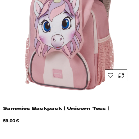
Sammies Backpack | Unicorn Tess |
Hind
59,00 €