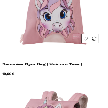
Sammies Gym Bag | Unicorn Tess |
Hind
19,00 €