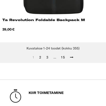
Ta Revolution Foldable Backpack M
Hind
39,00 €
Kuvatakse 1–24 toodet (kokku 355)
1
2
3
…
15
KIIR TOIMETAMINE