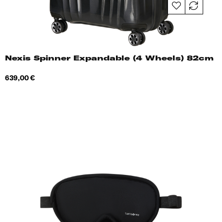
Nexis Spinner Expandable (4 Wheels) 82cm
Hind
639,00 €