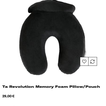
Ta Revolution Memory Foam Pillow/Pouch
Hind
29,00 €