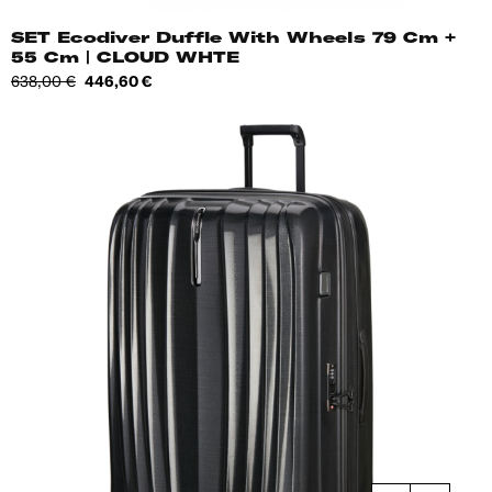
SET Ecodiver Duffle With Wheels 79 Cm +
55 Cm | CLOUD WHTE
Tavahind
Hind
638,00 €
446,60 €