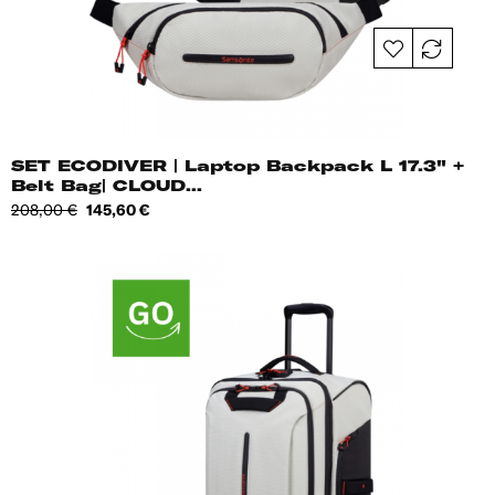
SET ECODIVER | Laptop Backpack L 17.3" +
Belt Bag| CLOUD...
Tavahind
Hind
208,00 €
145,60 €