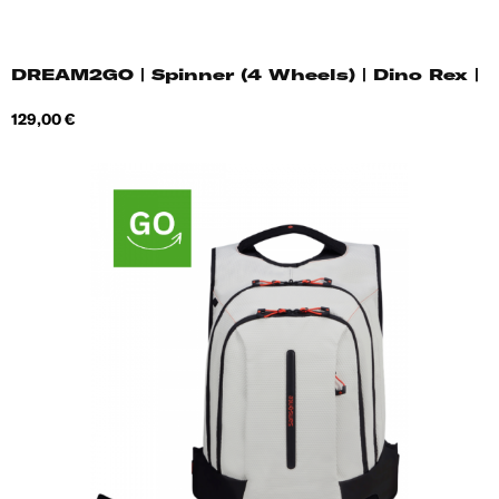
DREAM2GO | Spinner (4 Wheels) | Dino Rex |
Hind
129,00 €