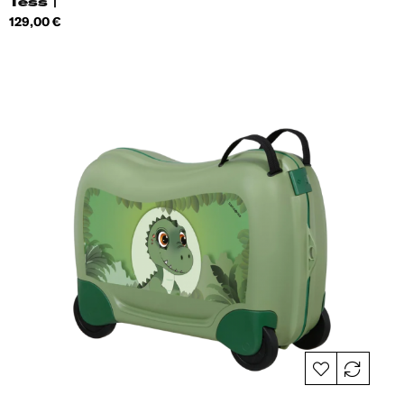
Tess |
Hind
129,00 €