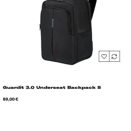
Guardit 3.0 Underseat Backpack S
Hind
89,00 €