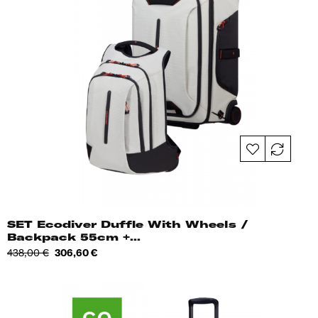
SET Ecodiver Duffle With Wheels /
Backpack 55cm +...
Tavahind
Hind
438,00 €
306,60 €