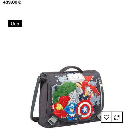
Hind
439,00 €
Uus