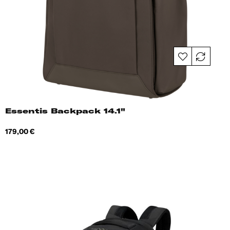
Essentis Backpack 14.1"
Hind
179,00 €