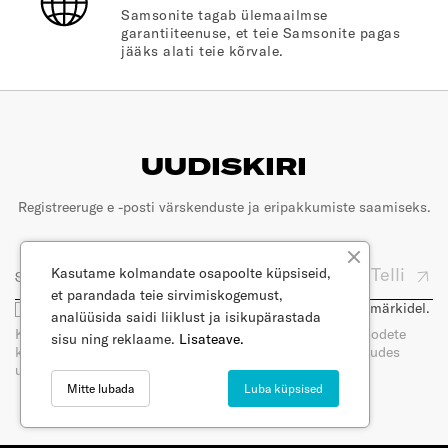
Samsonite tagab ülemaailmse
garantiiteenuse, et teie Samsonite pagas
jääks alati teie kõrvale.
UUDISKIRI
Registreeruge e -posti värskenduste ja eripakkumiste saamiseks.
Telli
Kasutame kolmandate osapoolte küpsiseid,
et parandada teie sirvimiskogemust,
Olen nõus, et minu e-posti kasutatakse turunduseesmärkidel.
analüüsida saidi liiklust ja isikupärastada
Kui tellite meie uudiskirja, saate e-posti teel uudiseid toodete
sisu ning reklaame.
Lisateave.
kohta. Saate oma nõusoleku igal ajal tagasi võtta, loobudes
uudiskirja tellimisest. Lugege meie privaatsuspoliitikat.
Mitte lubada
Luba küpsised