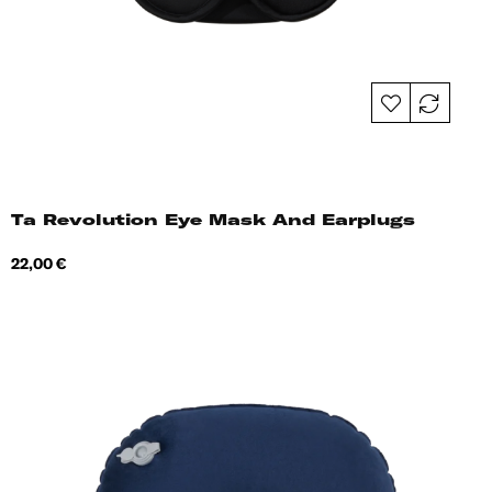
Ta Revolution Eye Mask And Earplugs
Hind
22,00 €