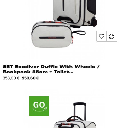
SET Ecodiver Duffle With Wheels /
Backpack 55cm + Toilet...
Tavahind
Hind
358,00 €
250,60 €