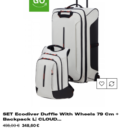
SET Ecodiver Duffle With Wheels 79 Cm +
Backpack L| CLOUD...
Tavahind
Hind
498,00 €
348,60 €