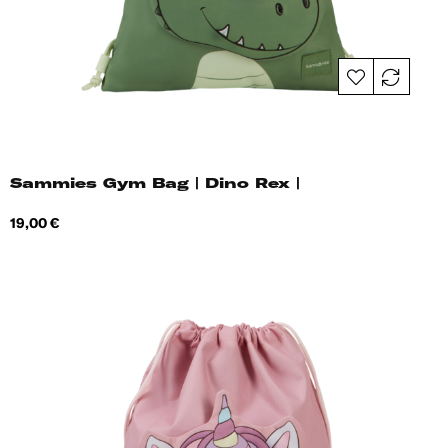
Sammies Gym Bag | Dino Rex |
Hind
19,00 €