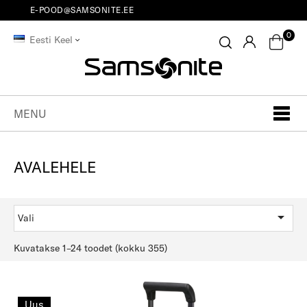
E-POOD@SAMSONITE.EE
0
Eesti Keel
MENU
AVALEHELE

Vali
Kuvatakse 1–24 toodet (kokku 355)
Uus