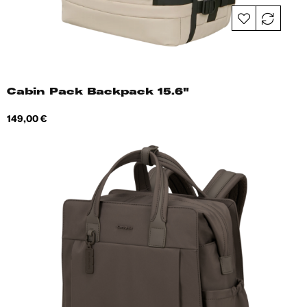
Cabin Pack Backpack 15.6"
Hind
149,00 €