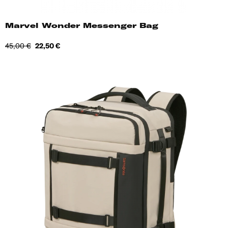
Marvel Wonder Messenger Bag
Tavahind
Hind
45,00 €
22,50 €