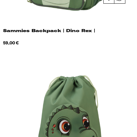
Sammies Backpack | Dino Rex |
Hind
59,00 €