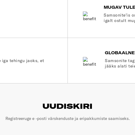
MUGAV TUL
Samsonite'is o
igalt ostult mu
GLOBAALNE
 iga tehingu jaoks, et
Samsonite tag
jääks alati tei
UUDISKIRI
Registreeruge e -posti värskenduste ja eripakkumiste saamiseks.