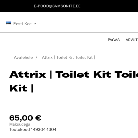
E-POOD@SAMSONITE.EE
Eesti Keel
PAGAS
ARVUT
Avalehele
Attrix | Toilet Kit Toilet Kit |
Attrix | Toilet Kit Toi
Kit |
65,00 €
Maksudega
Tootekood
149304-1304