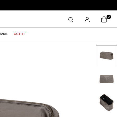
0
AARID
OUTLET