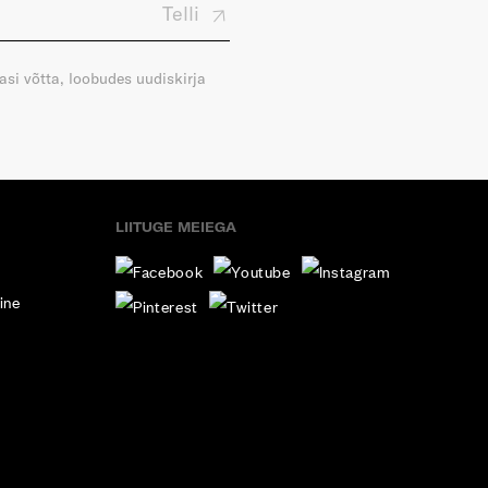
Telli
gasi võtta, loobudes uudiskirja
LIITUGE MEIEGA
ine