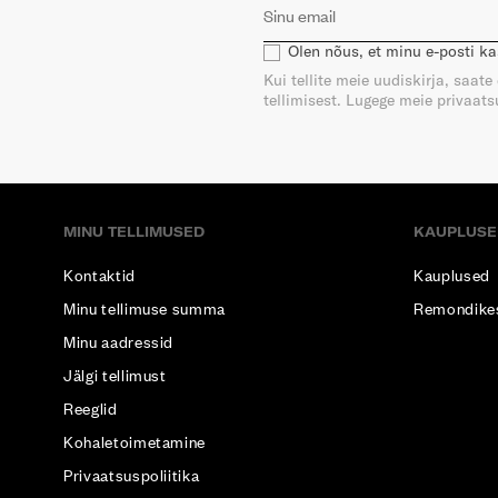
Olen nõus, et minu e-posti k
Kui tellite meie uudiskirja, saat
tellimisest. Lugege meie privaatsu
MINU TELLIMUSED
KAUPLUSE
Kontaktid
Kauplused
Minu tellimuse summa
Remondike
Minu aadressid
Jälgi tellimust
Reeglid
Kohaletoimetamine
Privaatsuspoliitika