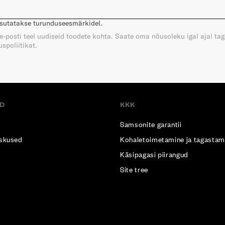
asutatakse turunduseesmärkidel.
e e-posti teel uudiseid toodete kohta. Saate oma nõusoleku igal ajal ta
spoliitikat.
D
KKK
Samsonite garantii
skused
Kohaletoimetamine ja tagastam
Käsipagasi piirangud
Site tree