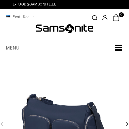
E-POOD@SAMSONITE.EE
0
Eesti Keel
MENU