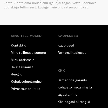
kohta. Saate oma nõusoleku igal ajal tagasi võtta, loobudes
uudiskirja tellimisest. Lugege meie privaatsuspoliitikat.
MINU TELLIMUSED
KAUPLUSED
Kontaktid
Kauplused
Minu tellimuse summa
Remondikeskused
Minu aadressid
Jälgi tellimust
KKK
Reeglid
Samsonite garantii
Kohaletoimetamine
Kohaletoimetamine ja
Privaatsuspoliitika
tagastamine
Käsipagasi piirangud