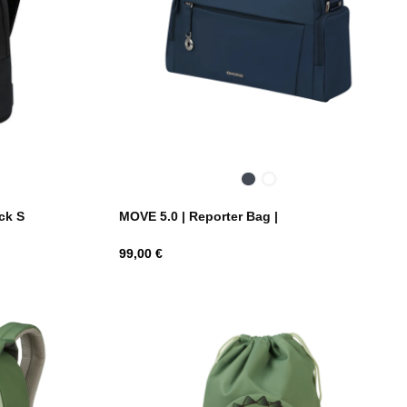
Black
Dark
Blue
ck S
MOVE 5.0 | Reporter Bag |
Hind
99,00 €