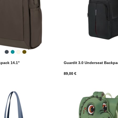
Black
Deep
Sandstone
Dark
Teal
Taupe
Guardit 3.0 Underseat Backpa
kpack 14.1"
Hind
89,00 €