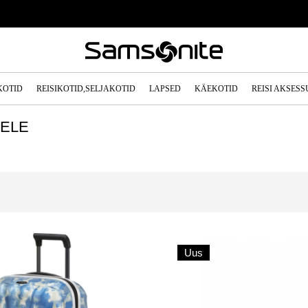
KOTID
REISIKOTID,SELJAKOTID
LAPSED
KÄEKOTID
REISI AKSES
ELE
Uus