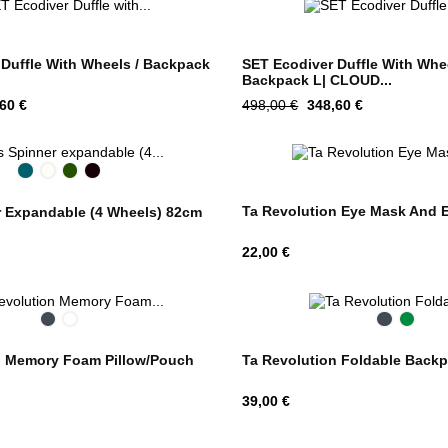
Duffle With Wheels / Backpack
SET Ecodiver Duffle With Whe
Backpack L| CLOUD...
d
Tavahind
Hind
60 €
498,00 €
348,60 €
Deep
Cotton
Deep
Onyx
Petrol
White
Forest
Black
Ta Revolution Eye Mask And 
r Expandable (4 Wheels) 82cm
Hind
22,00 €
Black
Midnight
Black
Green
Blue
n Memory Foam Pillow/Pouch
Ta Revolution Foldable Back
Hind
39,00 €