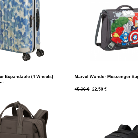
ner Expandable (4 Wheels)
Marvel Wonder Messenger Ba
..
Tavahind
Hind
45,00 €
22,50 €