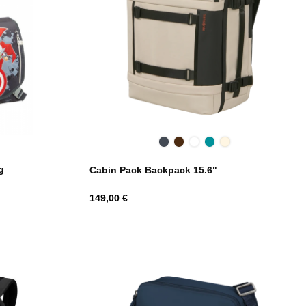
Black
Dark
Climbing
Deep
Sandstone
Brown
Ivy
Teal
g
Cabin Pack Backpack 15.6"
Hind
149,00 €