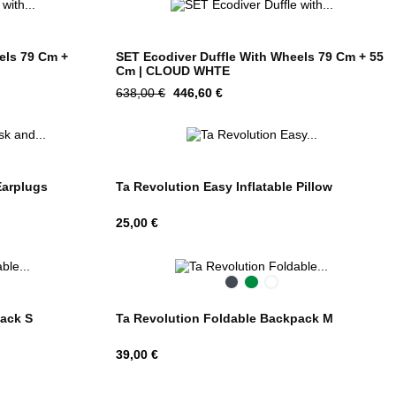
els 79 Cm +
SET Ecodiver Duffle With Wheels 79 Cm + 55
Cm | CLOUD WHTE
Tavahind
Hind
638,00 €
446,60 €
Earplugs
Ta Revolution Easy Inflatable Pillow
Hind
25,00 €
Black
Green
Midnight
Blue
pack S
Ta Revolution Foldable Backpack M
Hind
39,00 €