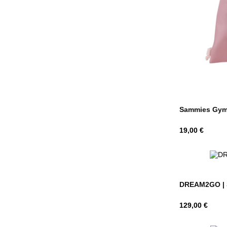
Sammies Gym 
Hind
19,00 €
DREAM2GO | Sp
Hind
129,00 €