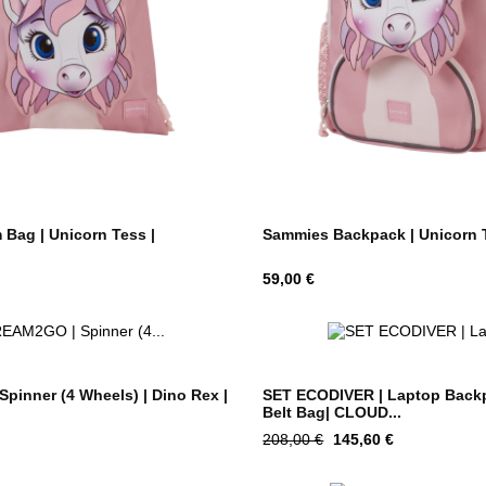
Bag | Unicorn Tess |
Sammies Backpack | Unicorn T
Hind
59,00 €
inner (4 Wheels) | Dino Rex |
SET ECODIVER | Laptop Backp
Belt Bag| CLOUD...
Tavahind
Hind
208,00 €
145,60 €