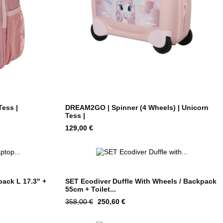
ess |
DREAM2GO | Spinner (4 Wheels) | Unicorn
Tess |
Hind
129,00 €
ack L 17.3" +
SET Ecodiver Duffle With Wheels / Backpack
55cm + Toilet...
Tavahind
Hind
358,00 €
250,60 €