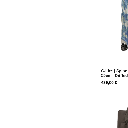
C-Lite | Spin
55cm | Drifted.
Hind
439,00 €