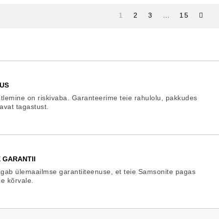
1
2
3
…
15
US
tlemine on riskivaba. Garanteerime teie rahulolu, pakkudes
gavat tagastust.
 GARANTII
gab ülemaailmse garantiiteenuse, et teie Samsonite pagas
ie kõrvale.