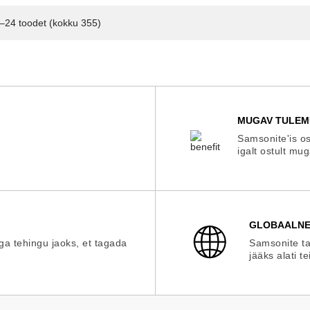
–24 toodet (kokku 355)
MUGAV TULEM
Samsonite'is os
igalt ostult mu
GLOBAALNE
iga tehingu jaoks, et tagada
Samsonite ta
jääks alati te