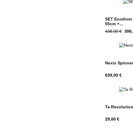
SET Ecodiver 
55cm +...
Tavahind
Hin
438,00 €
306,
Nexis Spinne
Hind
639,00 €
Ta Revolutio
Hind
29,00 €