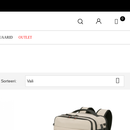
0
SUAARID
OUTLET

Sorteeri:
Vali