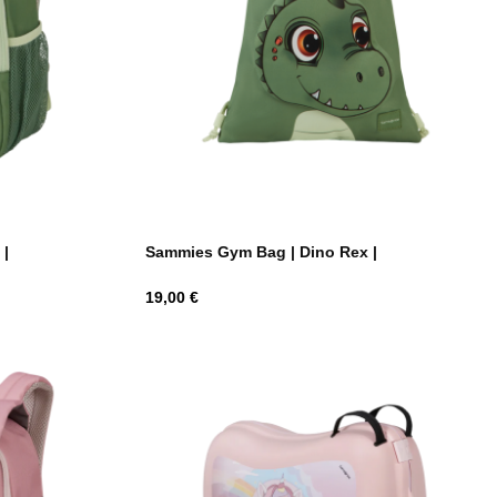
 |
Sammies Gym Bag | Dino Rex |
Hind
19,00 €