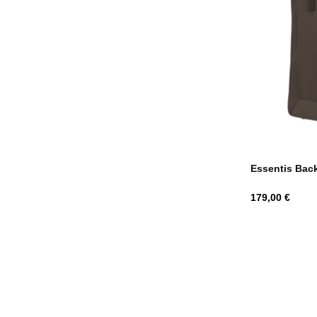
Essentis Bac
Hind
179,00 €