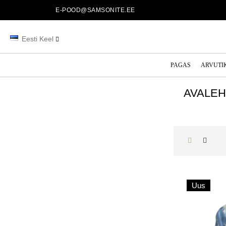
E-POOD@SAMSONITE.EE
Eesti Keel
PAGAS
ARVUTI
AVALEH
Uus