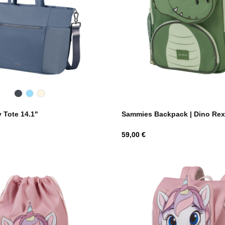
Black
Storm
Light
Blue
Beige
Sammies Backpack | Dino Rex
 Tote 14.1"
Hind
59,00 €