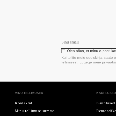
Olen nõus, et minu e-posti k
Kui tellite meie uudiskirja, saate
tellimisest. Lugege meie privaatsus
MINU TELLIMUSED
KAUPLUSED
Kontaktid
Kauplused
Minu tellimuse summa
Remondike