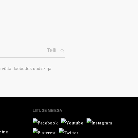
Telli
i võtta, loobudes uudiskirja
LIITUGE MEIEGA
mine