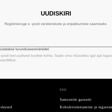
UUDISKIRI
Registreeruge e -posti värskenduste ja eripakkumiste saamiseks.
asutatakse turunduseesmärkidel.
 e-posti teel uudiseid toodete kohta. Saate oma nõusoleku igal ajal tagas
poliitikat.
KKK
Samsonite garantii
skused
Kohaletoimetamine ja tagasta