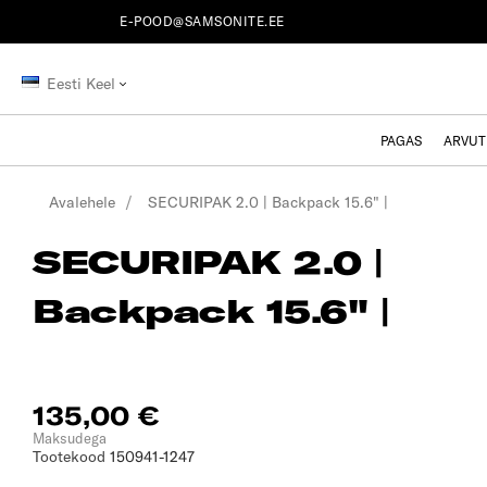
E-POOD@SAMSONITE.EE
Eesti Keel
PAGAS
ARVUT
Avalehele
SECURIPAK 2.0 | Backpack 15.6" |
SECURIPAK 2.0 |
Backpack 15.6" |
135,00 €
Maksudega
Tootekood
150941-1247