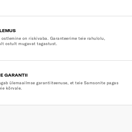
LEMUS
 ostlemine on riskivaba. Garanteerime teie rahulolu,
lt ostult mugavat tagastust.
E GARANTII
gab ülemaailmse garantiiteenuse, et teie Samsonite pagas
eie kõrvale.