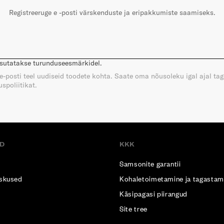
Registreeruge e -posti värskenduste ja eripakkumiste saamiseks.
asutatakse turunduseesmärkidel.
e e-posti teel uudiseid toodete kohta. Saate oma nõusoleku igal ajal ta
spoliitikat.
D
KKK
Samsonite garantii
skused
Kohaletoimetamine ja tagastam
Käsipagasi piirangud
Site tree