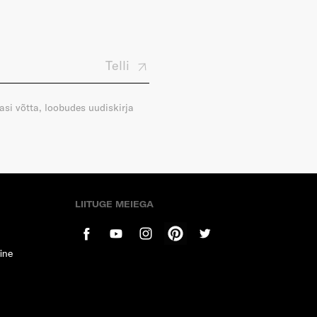
Telli
gasi võtta, loobudes uudiskirja
LIITUGE MEIEGA
ine