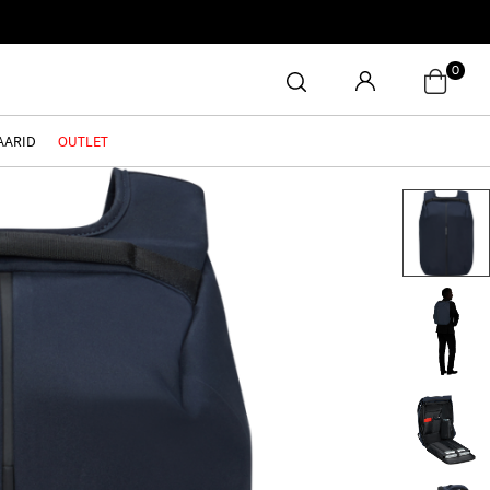
0
AARID
OUTLET