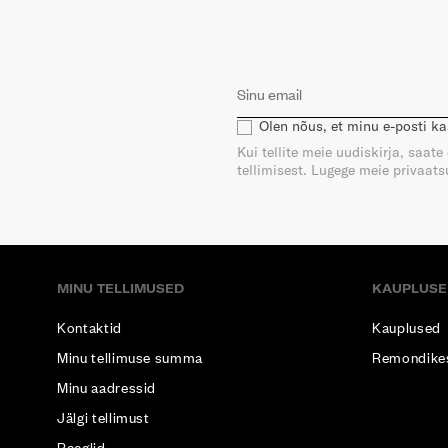
Olen nõus, et minu e-posti k
Kui tellite meie uudiskirja, saat
tellimisest. Lugege meie privaatsu
MINU TELLIMUSED
KAUPLUSE
Kontaktid
Kauplused
Minu tellimuse summa
Remondike
Minu aadressid
Jälgi tellimust
Reeglid