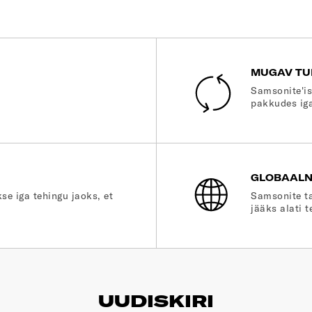
MUGAV TU
Samsonite'is
pakkudes iga
GLOBAALN
se iga tehingu jaoks, et
Samsonite ta
jääks alati t
UUDISKIRI