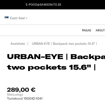
E-POOD@SAMSONITE.EE
Eesti Keel
PAGAS
ARVUT
Avalehele
URBAN-EYE | Backpack two pockets 15.6" |
URBAN-EYE | Backp
two pockets 15.6" |
289,00 €
Maksudega
Tootekood
150042-1041