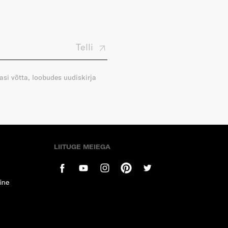
Telli
gasi võtta, loobudes uudiskirja
LIITUGE MEIEGA
ine