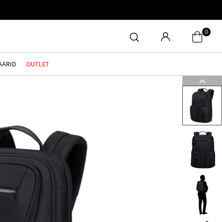
0
AARID
OUTLET