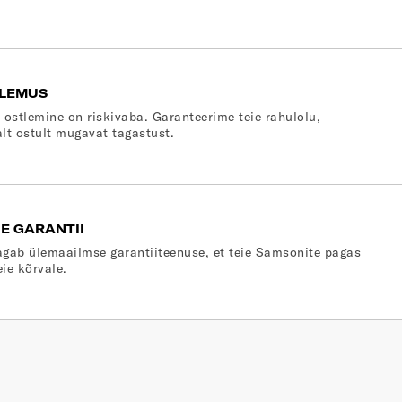
LEMUS
 ostlemine on riskivaba. Garanteerime teie rahulolu,
lt ostult mugavat tagastust.
E GARANTII
gab ülemaailmse garantiiteenuse, et teie Samsonite pagas
eie kõrvale.