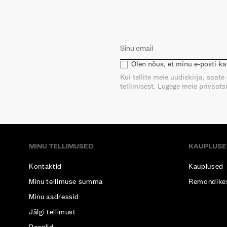
Olen nõus, et minu e-posti k
Kui tellite meie uudiskirja, saat
tellimisest. Lugege meie privaatsu
MINU TELLIMUSED
KAUPLUSE
Kontaktid
Kauplused
Minu tellimuse summa
Remondike
Minu aadressid
Jälgi tellimust
Reeglid