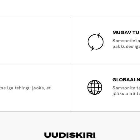
MUGAV TU
Samsonite'is
pakkudes iga
GLOBAALN
se iga tehingu jaoks, et
Samsonite ta
jääks alati t
UUDISKIRI