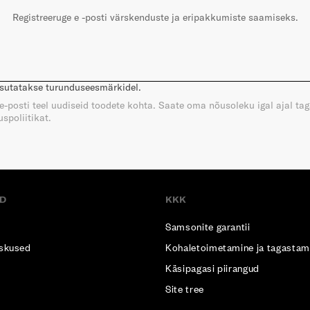
Registreeruge e -posti värskenduste ja eripakkumiste saamiseks.
asutatakse turunduseesmärkidel.
e e-posti teel uudiseid toodete kohta. Saate oma nõusoleku igal ajal ta
spoliitikat.
D
KKK
Samsonite garantii
skused
Kohaletoimetamine ja tagastam
Käsipagasi piirangud
Site tree