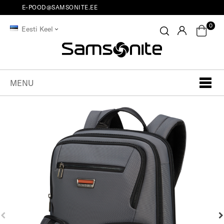
E-POOD@SAMSONITE.EE
0
Eesti Keel
MENU