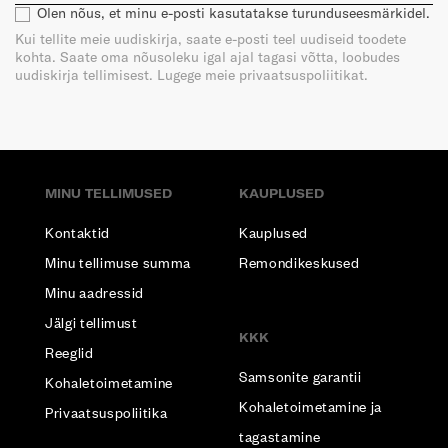
Olen nõus, et minu e-posti kasutatakse turunduseesmärkidel.
Kui tellite meie uudiskirja, saate e-posti teel uudiseid toodete
kohta. Saate oma nõusoleku igal ajal tagasi võtta, loobudes
uudiskirja tellimisest. Lugege meie privaatsuspoliitikat.
MINU TELLIMUSED
KAUPLUSED
Kontaktid
Kauplused
Minu tellimuse summa
Remondikeskused
Minu aadressid
Jälgi tellimust
KKK
Reeglid
Samsonite garantii
Kohaletoimetamine
Kohaletoimetamine ja
Privaatsuspoliitika
tagastamine