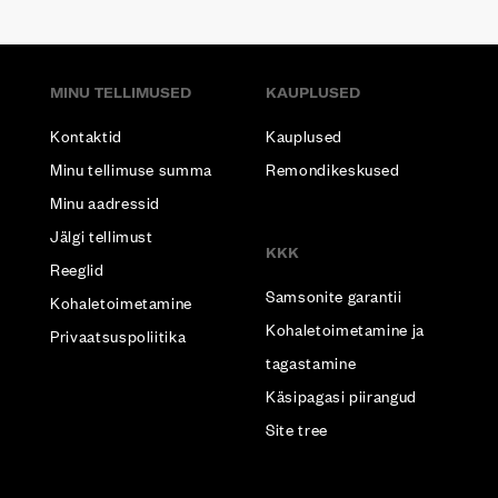
MINU TELLIMUSED
KAUPLUSED
Kontaktid
Kauplused
Minu tellimuse summa
Remondikeskused
Minu aadressid
Jälgi tellimust
KKK
Reeglid
Samsonite garantii
Kohaletoimetamine
Kohaletoimetamine ja
Privaatsuspoliitika
tagastamine
Käsipagasi piirangud
Site tree