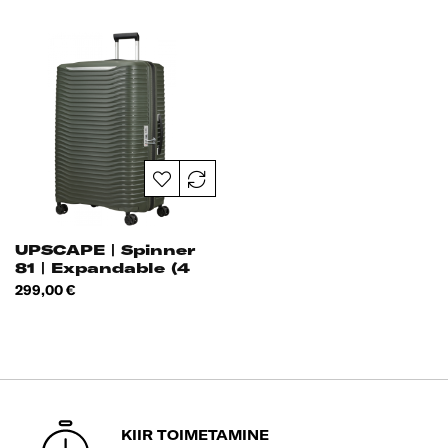
UPSCAPE | Spinner
81 | Expandable (4
Wheels)
Hind
299,00 €
KIIR TOIMETAMINE