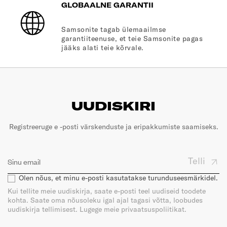
GLOBAALNE GARANTII
Samsonite tagab ülemaailmse
garantiiteenuse, et teie Samsonite pagas
jääks alati teie kõrvale.
UUDISKIRI
Registreeruge e -posti värskenduste ja eripakkumiste saamiseks.
Telli
Olen nõus, et minu e-posti kasutatakse turunduseesmärkidel.
Kui tellite meie uudiskirja, saate e-posti teel uudiseid toodete
kohta. Saate oma nõusoleku igal ajal tagasi võtta, loobudes
uudiskirja tellimisest. Lugege meie privaatsuspoliitikat.