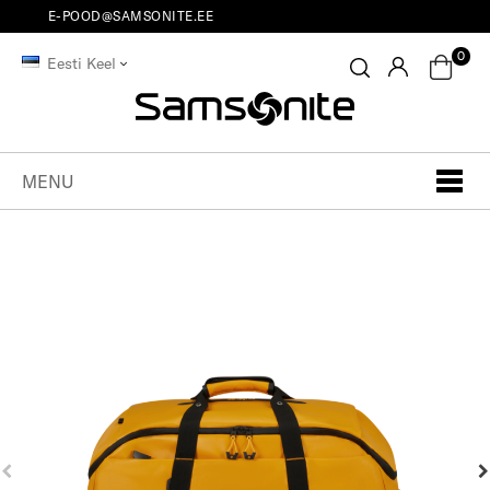
E-POOD@SAMSONITE.EE
0
Eesti Keel
MENU