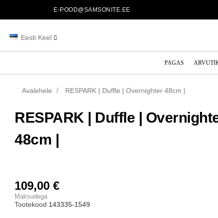
E-POOD@SAMSONITE.EE
Eesti Keel
PAGAS
ARVUTI
Avalehele
RESPARK | Duffle | Overnighter 48cm |
RESPARK | Duffle | Overnight
48cm |
109,00 €
Maksudega
Tootekood
143335-1549