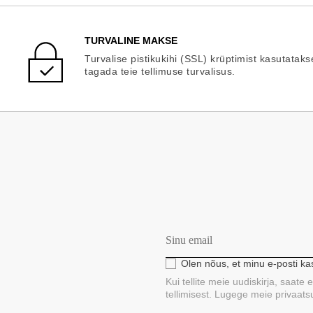
TURVALINE MAKSE
Turvalise pistikukihi (SSL) krüptimist kasutataks
tagada teie tellimuse turvalisus.
Olen nõus, et minu e-posti k
Kui tellite meie uudiskirja, saate
tellimisest. Lugege meie privaatsus