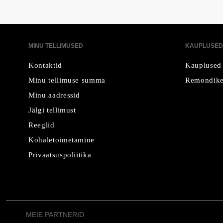
MINU TELLIMUSED
KAUPLUSED
Kontaktid
Kauplused
Minu tellimuse summa
Remondike
Minu aadressid
Jälgi tellimust
Reeglid
Kohaletoimetamine
Privaatsuspoliitika
MEIE PARTNERID