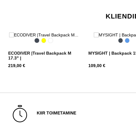
KLIENDI
Black
Yellow
Dark
Black
Blue
Blue
ECODIVER |Travel Backpack M
MYSIGHT | Backpack 15.
17.3" |
Hind
Hind
219,00 €
109,00 €
KIIR TOIMETAMINE