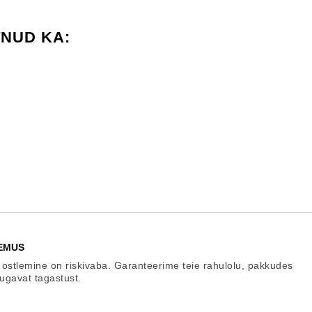
TNUD KA:
EMUS
 ostlemine on riskivaba. Garanteerime teie rahulolu, pakkudes
mugavat tagastust.