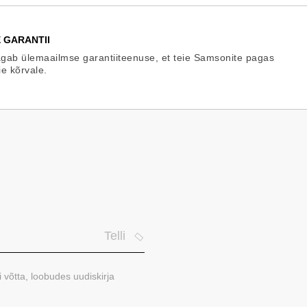
 GARANTII
gab ülemaailmse garantiiteenuse, et teie Samsonite pagas
ie kõrvale.
Telli
i võtta, loobudes uudiskirja