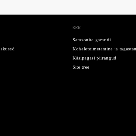
KKK
Samsonite garantii
skused
Kohaletoimetamine ja tagasta
Käsipagasi piirangud
Site tree