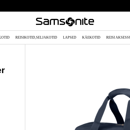
KOTID
REISIKOTID,SELJAKOTID
LAPSED
KÄEKOTID
REISI AKSES
er