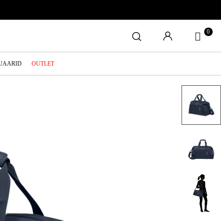
0
SUAARID
OUTLET