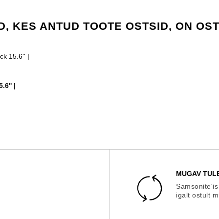
D, KES ANTUD TOOTE OSTSID, ON OS
6'' |
MUGAV TUL
Samsonite'is
igalt ostult 