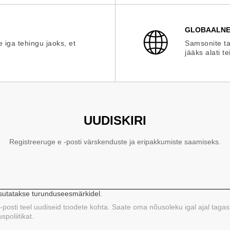
GLOBAALNE
e iga tehingu jaoks, et
Samsonite ta
jääks alati te
UUDISKIRI
Registreeruge e -posti värskenduste ja eripakkumiste saamiseks.
asutatakse turunduseesmärkidel.
 e-posti teel uudiseid toodete kohta. Saate oma nõusoleku igal ajal tagas
poliitikat.