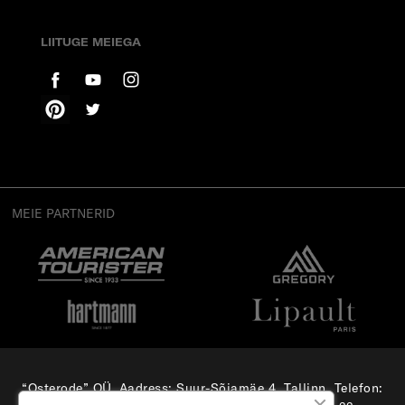
LIITUGE MEIEGA
MEIE PARTNERID
“Osterode” OÜ, Aadress: Suur-Sõjamäe 4, Tallinn, Telefon:
(+372) 56 879 179
, E-mail:
e-pood@samsonite.ee