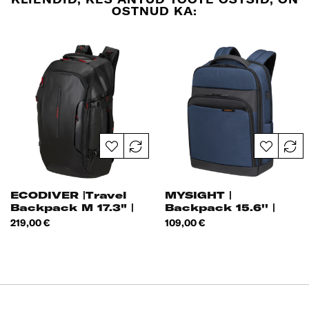
OSTNUD KA:
ECODIVER |Travel
MYSIGHT |
Backpack M 17.3" |
Backpack 15.6'' |
Hind
Hind
219,00 €
109,00 €