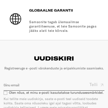
GLOBAALNE GARANTII
Samsonite tagab ülemaailmse
garantiiteenuse, et teie Samsonite pagas
jääks alati teie kõrvale.
UUDISKIRI
Registreeruge e -posti värskenduste ja eripakkumiste saamiseks.
Telli
Olen nõus, et minu e-posti kasutatakse turunduseesmärkidel.
Kui tellite meie uudiskirja, saate e-posti teel uudiseid toodete
kohta. Saate oma nõusoleku igal ajal tagasi võtta, loobudes
uudiskirja tellimisest. Lugege meie privaatsuspoliitikat.