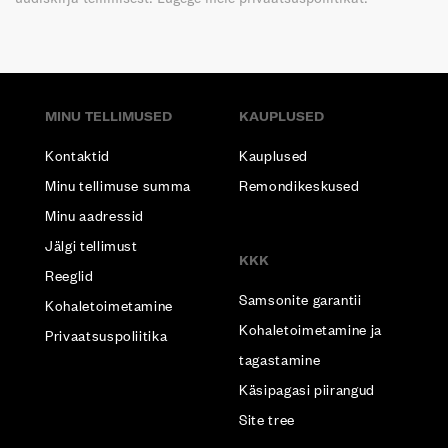
MINU TELLIMUSED
KAUPLUSED
Kontaktid
Kauplused
Minu tellimuse summa
Remondikeskused
Minu aadressid
Jälgi tellimust
KKK
Reeglid
Samsonite garantii
Kohaletoimetamine
Kohaletoimetamine ja
Privaatsuspoliitika
tagastamine
Käsipagasi piirangud
Site tree