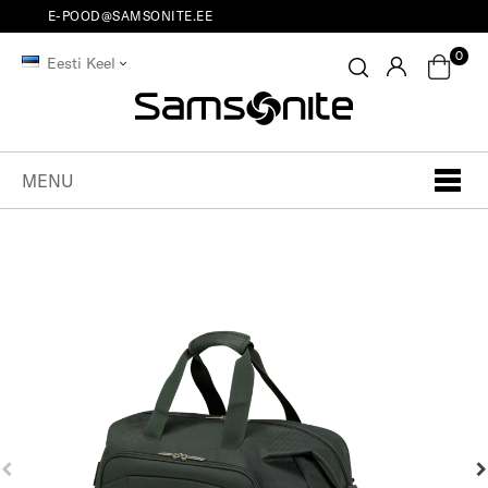
E-POOD@SAMSONITE.EE
0
Eesti Keel
MENU