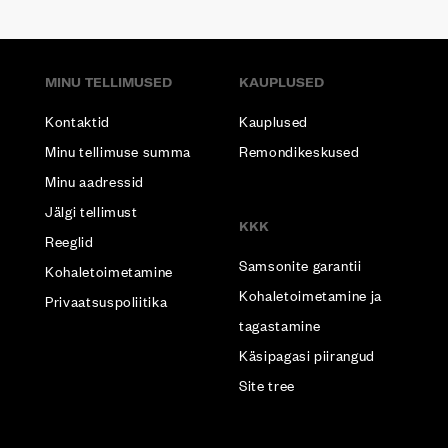
MINU TELLIMUSED
KAUPLUSED
Kontaktid
Kauplused
Minu tellimuse summa
Remondikeskused
Minu aadressid
Jälgi tellimust
KKK
Reeglid
Samsonite garantii
Kohaletoimetamine
Kohaletoimetamine ja
Privaatsuspoliitika
tagastamine
Käsipagasi piirangud
Site tree