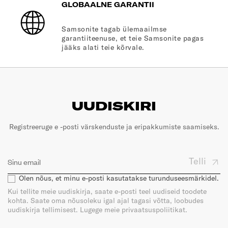
GLOBAALNE GARANTII
Samsonite tagab ülemaailmse
garantiiteenuse, et teie Samsonite pagas
jääks alati teie kõrvale.
UUDISKIRI
Registreeruge e -posti värskenduste ja eripakkumiste saamiseks.
Telli
Olen nõus, et minu e-posti kasutatakse turunduseesmärkidel.
Kui tellite meie uudiskirja, saate e-posti teel uudiseid toodete
kohta. Saate oma nõusoleku igal ajal tagasi võtta, loobudes
uudiskirja tellimisest. Lugege meie privaatsuspoliitikat.