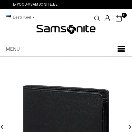
E-POOD@SAMSONITE.EE
0
Eesti Keel
MENU