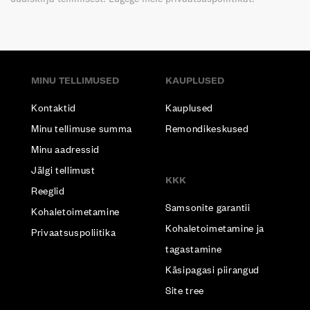
MINU TELLIMUSED
KAUPLUSED
Kontaktid
Kauplused
Minu tellimuse summa
Remondikeskused
Minu aadressid
Jälgi tellimust
KKK
Reeglid
Samsonite garantii
Kohaletoimetamine
Kohaletoimetamine ja
Privaatsuspoliitika
tagastamine
Käsipagasi piirangud
Site tree