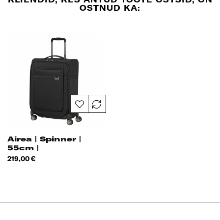
OSTNUD KA:
Airea | Spinner |
55cm |
Hind
219,00 €