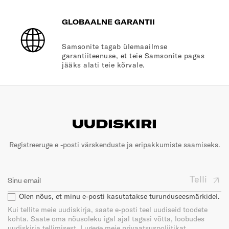
GLOBAALNE GARANTII
Samsonite tagab ülemaailmse
garantiiteenuse, et teie Samsonite pagas
jääks alati teie kõrvale.
UUDISKIRI
Registreeruge e -posti värskenduste ja eripakkumiste saamiseks.
Telli
Olen nõus, et minu e-posti kasutatakse turunduseesmärkidel.
Kui tellite meie uudiskirja, saate e-posti teel uudiseid toodete
kohta. Saate oma nõusoleku igal ajal tagasi võtta, loobudes
uudiskirja tellimisest. Lugege meie privaatsuspoliitikat.