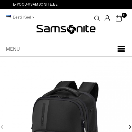
E-POOD@SAMSONITE.EE
0
Eesti Keel
MENU