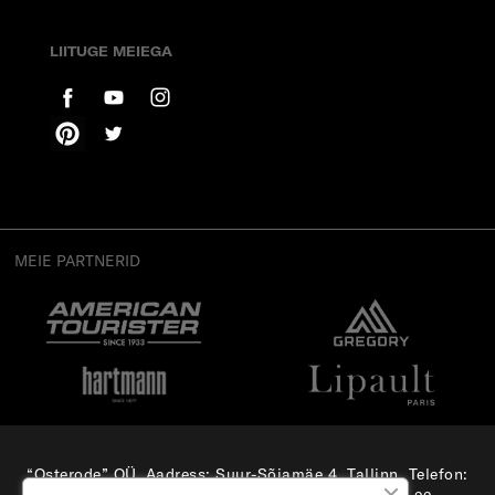
LIITUGE MEIEGA
MEIE PARTNERID
“Osterode” OÜ, Aadress: Suur-Sõjamäe 4, Tallinn, Telefon:
(+372) 56 879 179
, E-mail:
e-pood@samsonite.ee