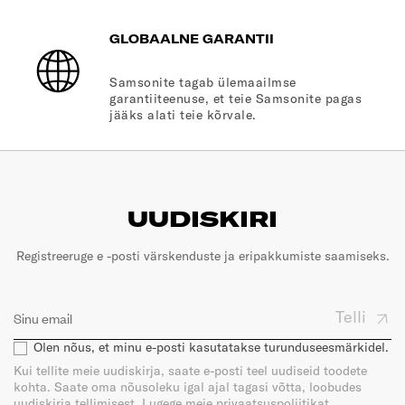
GLOBAALNE GARANTII
Samsonite tagab ülemaailmse
garantiiteenuse, et teie Samsonite pagas
jääks alati teie kõrvale.
UUDISKIRI
Registreeruge e -posti värskenduste ja eripakkumiste saamiseks.
Telli
Olen nõus, et minu e-posti kasutatakse turunduseesmärkidel.
Kui tellite meie uudiskirja, saate e-posti teel uudiseid toodete
kohta. Saate oma nõusoleku igal ajal tagasi võtta, loobudes
uudiskirja tellimisest. Lugege meie privaatsuspoliitikat.