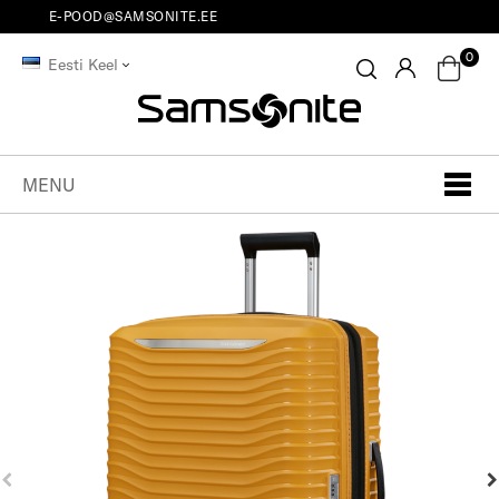
E-POOD@SAMSONITE.EE
0
Eesti Keel
MENU