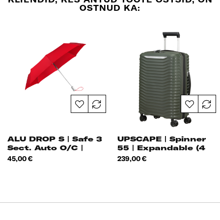
OSTNUD KA:
ALU DROP S | Safe 3
UPSCAPE | Spinner
Sect. Auto O/C |
55 | Expandable (4
Wheels)
Hind
Hind
45,00 €
239,00 €