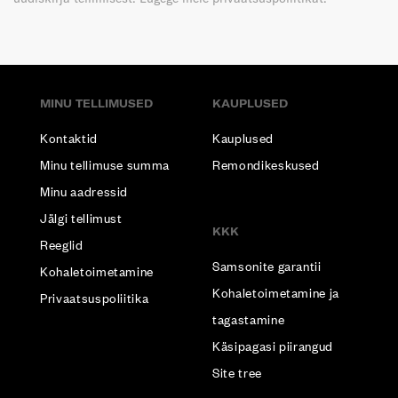
MINU TELLIMUSED
KAUPLUSED
Kontaktid
Kauplused
Minu tellimuse summa
Remondikeskused
Minu aadressid
Jälgi tellimust
KKK
Reeglid
Samsonite garantii
Kohaletoimetamine
Kohaletoimetamine ja
Privaatsuspoliitika
tagastamine
Käsipagasi piirangud
Site tree