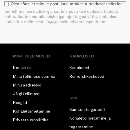
Olen nõus, et minu e-posti kasutatakse turunduseesmärkidel.
Kui tellite meie uudiskirja, saate e-posti teel uudiseid toodete
kohta. Saate oma nõusoleku igal ajal tagasi võtta, loobudes
uudiskirja tellimisest. Lugege meie privaatsuspoliitikat.
MINU TELLIMUSED
KAUPLUSED
Kontaktid
Kauplused
Minu tellimuse summa
Remondikeskused
Minu aadressid
Jälgi tellimust
KKK
Reeglid
Samsonite garantii
Kohaletoimetamine
Kohaletoimetamine ja
Privaatsuspoliitika
tagastamine