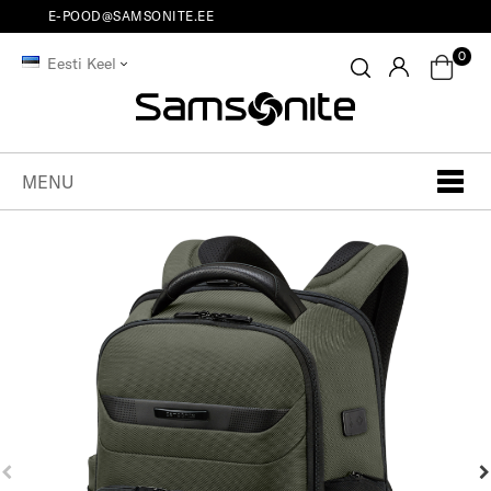
E-POOD@SAMSONITE.EE
0
Eesti Keel
MENU