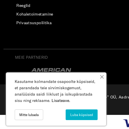
Reeglid
Kohaletoimetamine
Privaatsuspoliitika
MEIE PARTNERID
Kasutame kolmandate osapoolte küpsiseid,
et parandada teie sirvimiskogemust,
analüüsida saidi liiklust ja isikupärastada
“Osterode” OÜ, Aadre
sisu ning reklaame.
Lisateave.
Mitte lubada
Luba küpsised