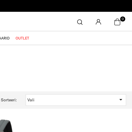
0
AARID
OUTLET

Sorteeri:
Vali