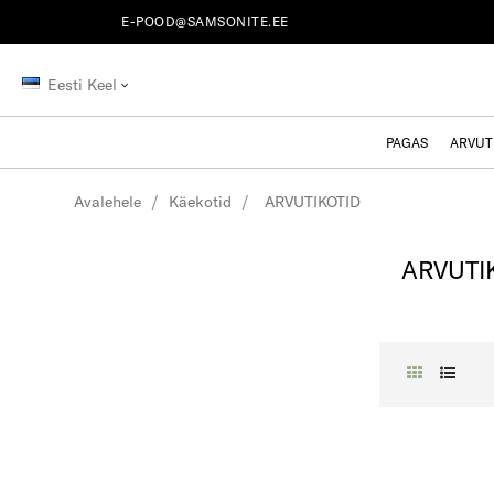
E-POOD@SAMSONITE.EE
Eesti Keel
PAGAS
ARVUT
Avalehele
Käekotid
ARVUTIKOTID
ARVUTI