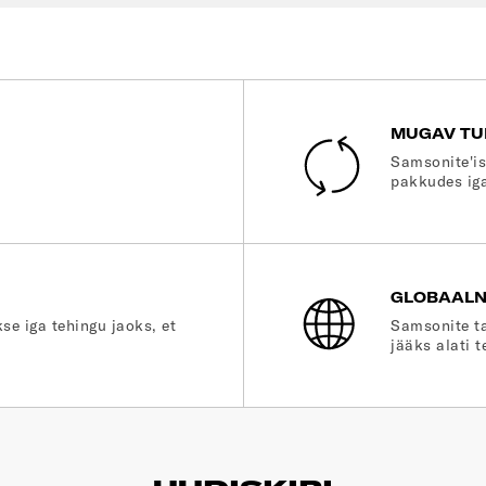
MUGAV TU
Samsonite'is
pakkudes iga
GLOBAALN
se iga tehingu jaoks, et
Samsonite ta
jääks alati t