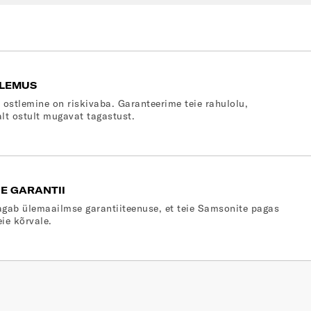
LEMUS
 ostlemine on riskivaba. Garanteerime teie rahulolu,
lt ostult mugavat tagastust.
E GARANTII
gab ülemaailmse garantiiteenuse, et teie Samsonite pagas
eie kõrvale.