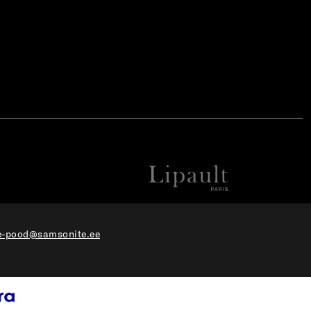
e-pood@samsonite.ee