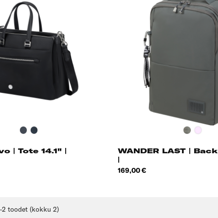
Black
Blue
Gunmetal
Ash
Nights
Green
Rose
o | Tote 14.1" |
WANDER LAST | Backp
|
Hind
169,00 €
–2 toodet (kokku 2)