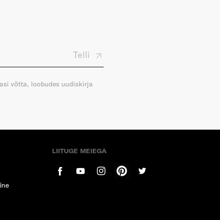
Telli
gasi võtta, loobudes uudiskirja
LIITUGE MEIEGA
ine