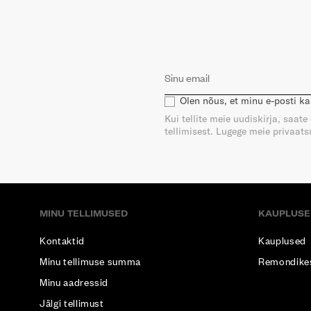
Olen nõus, et minu e-posti k
Kui tellite meie uudiskirja, saat
tellimisest. Lugege meie privaatsu
MINU TELLIMUSED
KAUPLUSE
Kontaktid
Kauplused
Minu tellimuse summa
Remondike
Minu aadressid
Jälgi tellimust