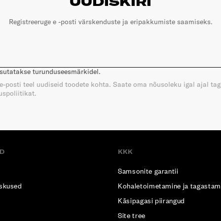
UUDISKIRI
Registreeruge e -posti värskenduste ja eripakkumiste saamiseks.
asutatakse turunduseesmärkidel.
e e-posti teel uudiseid toodete kohta. Saate oma nõusoleku igal ajal ta
spoliitikat.
D
KKK
Samsonite garantii
skused
Kohaletoimetamine ja tagastam
Käsipagasi piirangud
Site tree