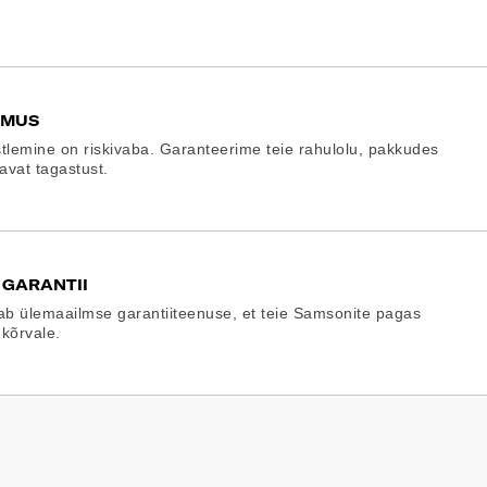
EMUS
tlemine on riskivaba. Garanteerime teie rahulolu, pakkudes
gavat tagastust.
 GARANTII
b ülemaailmse garantiiteenuse, et teie Samsonite pagas
 kõrvale.