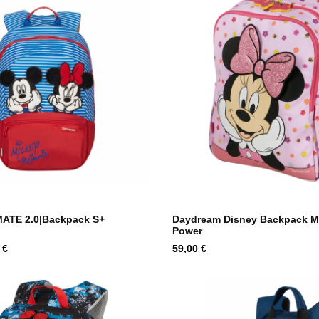
ATE 2.0|Backpack S+
Daydream Disney Backpack M
Power
Hind
 €
59,00 €