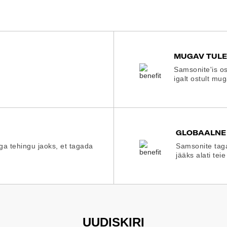
MUGAV TUL
Samsonite'is os
igalt ostult mu
GLOBAALNE
iga tehingu jaoks, et tagada
Samsonite taga
jääks alati teie
UUDISKIRI