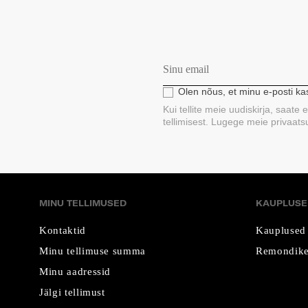
Olen nõus, et minu e-posti k
Kui tellite meie uudiskirja, saate
tellimisest. Lugege meie privaatsus
MINU TELLIMUSED
KAUPLUSE
Kontaktid
Kauplused
Minu tellimuse summa
Remondike
Minu aadressid
Jälgi tellimust