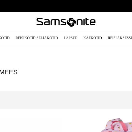
KOTID
REISIKOTID,SELJAKOTID
LAPSED
KÄEKOTID
REISI AKSES
KMEES