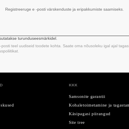
Registreeruge e -posti värskenduste ja eripakkumiste saamiseks.
asutatakse turunduseesmärkidel.
 e-posti teel uudiseid toodete kohta. Saate oma nõusoleku igal ajal tagas
poliitikat.
D
KKK
Samsonite garantii
skused
Kohaletoimetamine ja tagasta
Käsipagasi piirangud
Site tree