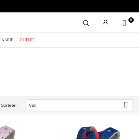
0
SUAARID
OUTLET

Sorteeri:
Vali