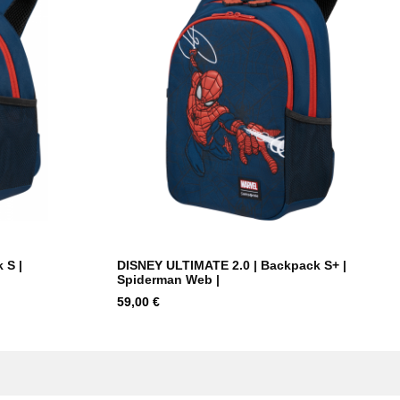
 S |
DISNEY ULTIMATE 2.0 | Backpack S+ |
Spiderman Web |
Hind
59,00 €