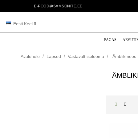
E-POOD@SAMSONITE.EE
Eesti Keel
PAGAS
ARVUTI
Avalehele
Lapsed
Vastavalt iselooma
Ämblikmees
ÄMBLI