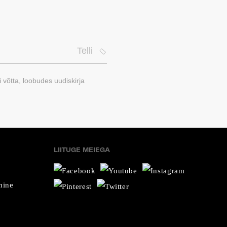
Telli
i võtta, loobudes uudiskirja
LIITUGE MEIEGA
mine