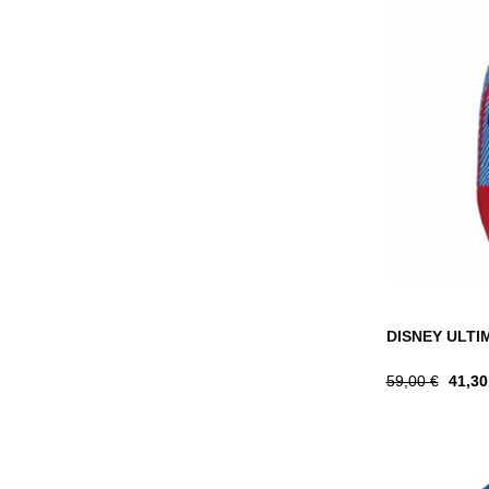
DISNEY ULTIM
Tavahind
Hind
59,00 €
41,30