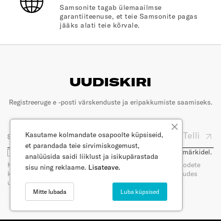
Samsonite tagab ülemaailmse
garantiiteenuse, et teie Samsonite pagas
jääks alati teie kõrvale.
UUDISKIRI
Registreeruge e -posti värskenduste ja eripakkumiste saamiseks.
Telli
Kasutame kolmandate osapoolte küpsiseid,
et parandada teie sirvimiskogemust,
Olen nõus, et minu e-posti kasutatakse turunduseesmärkidel.
analüüsida saidi liiklust ja isikupärastada
Kui tellite meie uudiskirja, saate e-posti teel uudiseid toodete
sisu ning reklaame.
Lisateave.
kohta. Saate oma nõusoleku igal ajal tagasi võtta, loobudes
uudiskirja tellimisest. Lugege meie privaatsuspoliitikat.
Mitte lubada
Luba küpsised