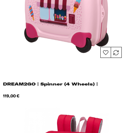
DREAM2GO | Spinner (4 Wheels) |
Hind
119,00 €