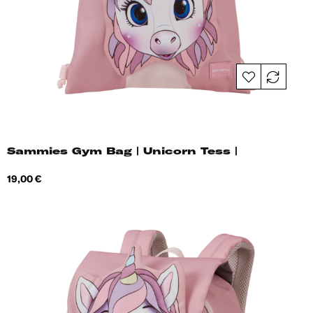
Sammies Gym Bag | Unicorn Tess |
Hind
19,00 €