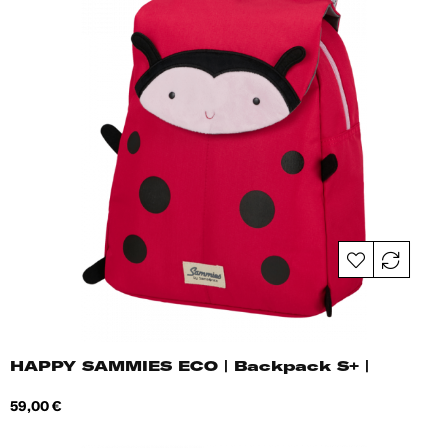
HAPPY SAMMIES ECO | Backpack S+ |
Hind
59,00 €