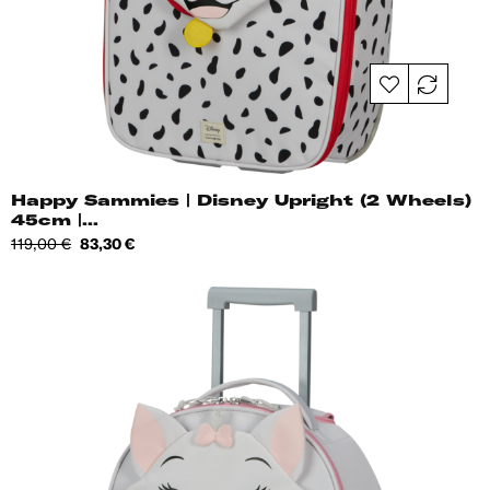
Happy Sammies | Disney Upright (2 Wheels)
45cm |...
Tavahind
Hind
119,00 €
83,30 €