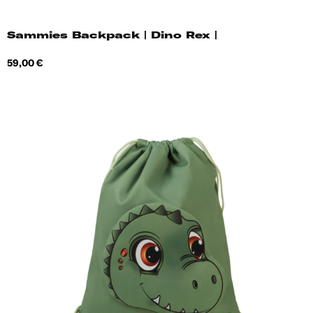
Sammies Backpack | Dino Rex |
Hind
59,00 €