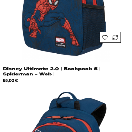
Disney Ultimate 2.0 | Backpack S |
Spiderman - Web |
Hind
55,00 €