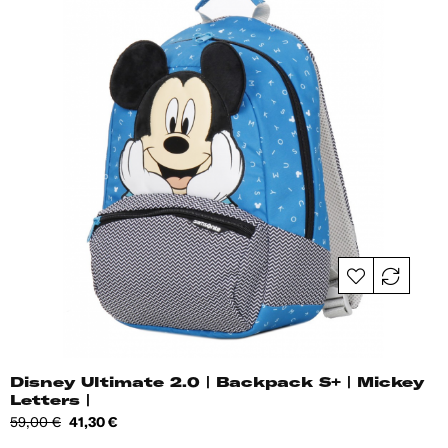
Disney Ultimate 2.0 | Backpack S+ | Mickey
Letters |
Tavahind
Hind
59,00 €
41,30 €