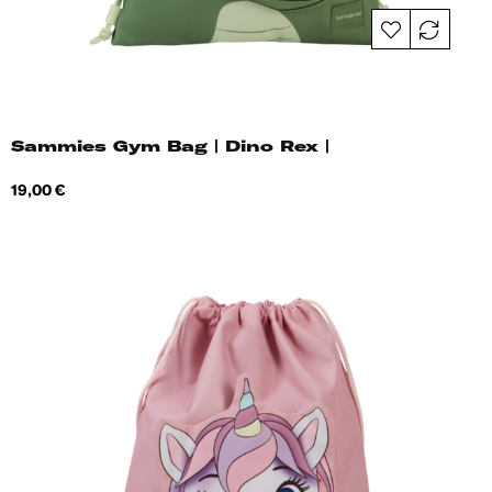
Sammies Gym Bag | Dino Rex |
Hind
19,00 €