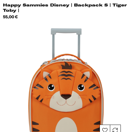
Happy Sammies Disney | Backpack S | Tiger
Toby |
Hind
55,00 €