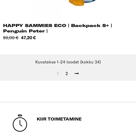
HAPPY SAMMIES ECO | Backpack S+ |
Penguin Peter |
Tavahind
Hind
59,00 €
47,20 €
Kuvatakse 1–24 toodet (kokku 34)
1
2
KIIR TOIMETAMINE