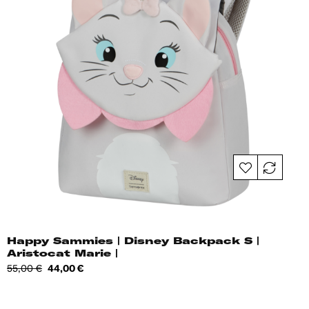
Happy Sammies | Disney Backpack S |
Aristocat Marie |
Tavahind
Hind
55,00 €
44,00 €