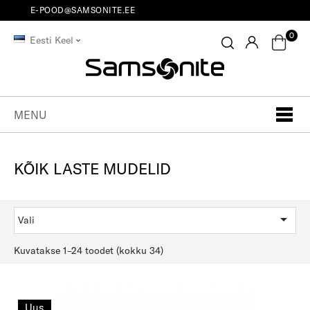
E-POOD@SAMSONITE.EE
0
Eesti Keel
MENU
KÕIK LASTE MUDELID

Vali
Kuvatakse 1–24 toodet (kokku 34)
Uus