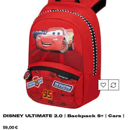
DISNEY ULTIMATE 2.0 | Backpack S+ | Cars |
Hind
59,00 €