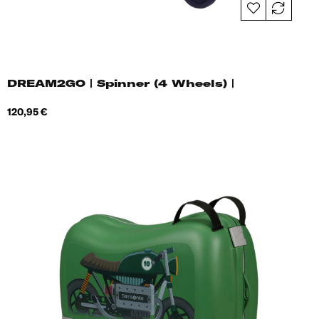
DREAM2GO | Spinner (4 Wheels) |
Hind
120,95 €