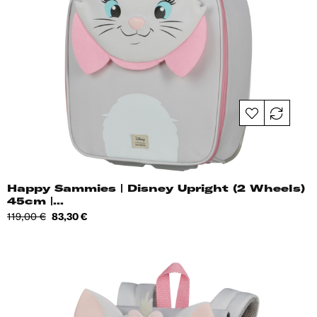
Happy Sammies | Disney Upright (2 Wheels)
45cm |...
Tavahind
Hind
119,00 €
83,30 €