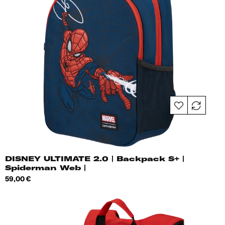
DISNEY ULTIMATE 2.0 | Backpack S+ |
Spiderman Web |
Hind
59,00 €