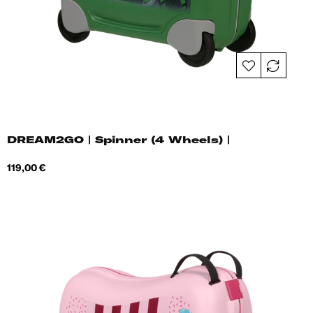
DREAM2GO | Spinner (4 Wheels) |
Hind
119,00 €