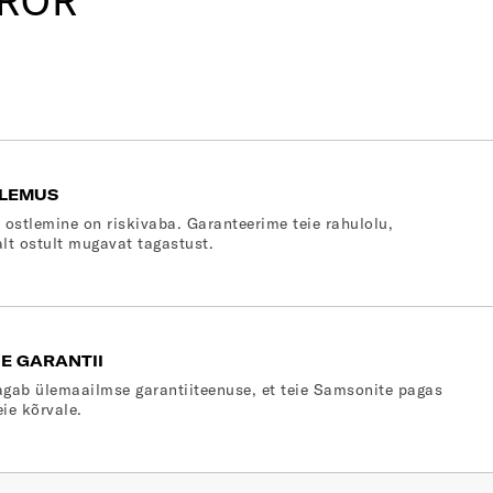
RROR
LEMUS
 ostlemine on riskivaba. Garanteerime teie rahulolu,
lt ostult mugavat tagastust.
E GARANTII
gab ülemaailmse garantiiteenuse, et teie Samsonite pagas
eie kõrvale.