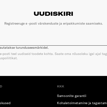
UUDISKIRI
Registreeruge e -posti värskenduste ja eripakkumiste saamiseks.
asutatakse turunduseesmärkidel.
e e-posti teel uudiseid toodete kohta. Saate oma nõusoleku igal ajal ta
spoliitikat.
D
KKK
Samsonite garantii
skused
Kohaletoimetamine ja tagastam