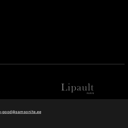
e-pood@samsonite.ee