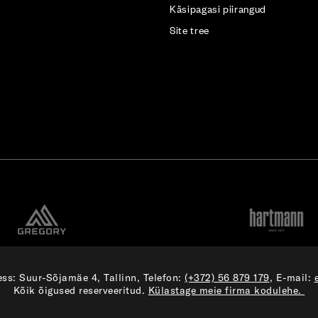
Käsipagasi piirangud
Site tree
ss: Suur-Sõjamäe 4, Tallinn, Telefon:
(+372) 56 879 179
, E-mail:
Kõik õigused reserveeritud.
Külastage meie firma kodulehe.