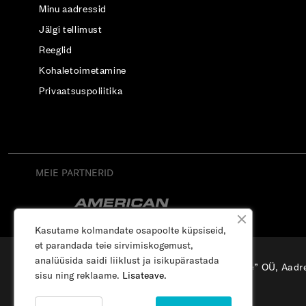
Minu aadressid
Jälgi tellimust
Reeglid
Kohaletoimetamine
Privaatsuspoliitika
MEIE PARTNERID
Kasutame kolmandate osapoolte küpsiseid,
et parandada teie sirvimiskogemust,
analüüsida saidi liiklust ja isikupärastada
“Osterode” OÜ, Aadre
sisu ning reklaame.
Lisateave.