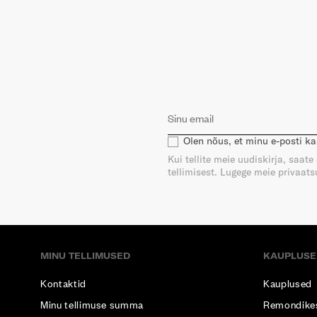
Olen nõus, et minu e-posti k
Kui tellite meie uudiskirja, saat
tellimisest. Lugege meie privaatsu
MINU TELLIMUSED
KAUPLUSE
Kontaktid
Kauplused
Minu tellimuse summa
Remondike