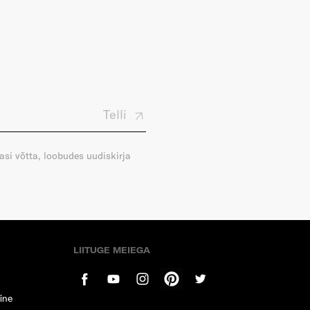
Telli
gasi võtta, loobudes uudiskirja
LIITUGE MEIEGA
ine