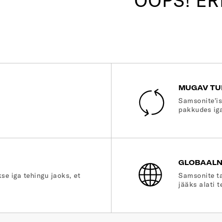
OOPS! E
MUGAV TU
Samsonite'is
pakkudes iga
GLOBAALN
se iga tehingu jaoks, et
Samsonite ta
jääks alati t