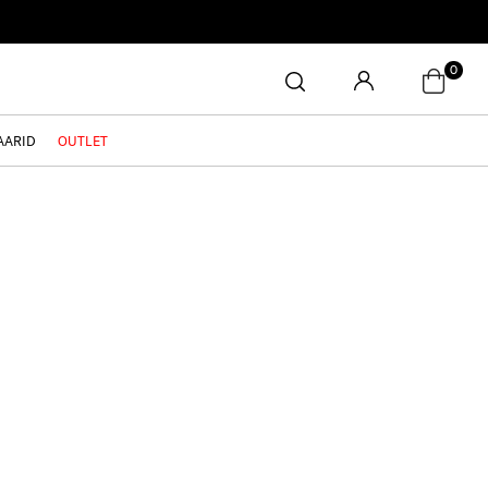
0
AARID
OUTLET