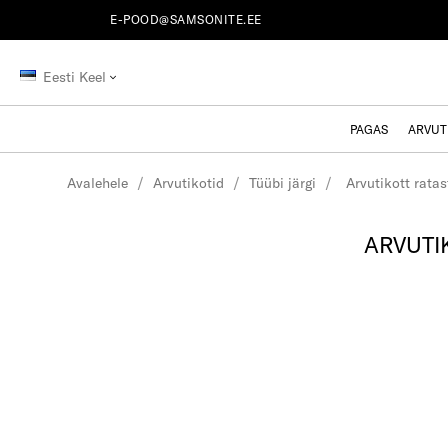
E-POOD@SAMSONITE.EE
Eesti Keel
PAGAS
ARVUT
Avalehele
Arvutikotid
Tüübi järgi
Arvutikott rata
ARVUTI