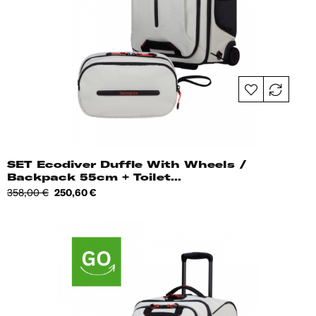
SET Ecodiver Duffle With Wheels /
Backpack 55cm + Toilet...
Tavahind
Hind
358,00 €
250,60 €