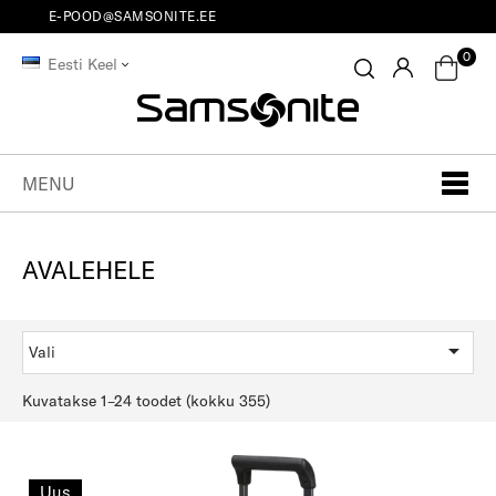
E-POOD@SAMSONITE.EE
0
Eesti Keel
MENU
AVALEHELE

Vali
Kuvatakse 1–24 toodet (kokku 355)
Uus