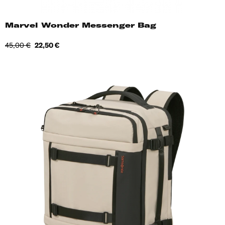
Marvel Wonder Messenger Bag
Tavahind
Hind
45,00 €
22,50 €