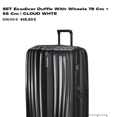
SET Ecodiver Duffle With Wheels 79 Cm +
55 Cm | CLOUD WHTE
Tavahind
Hind
638,00 €
446,60 €