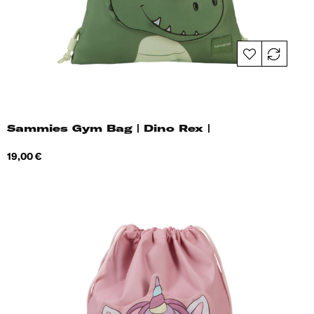
Sammies Gym Bag | Dino Rex |
Hind
19,00 €