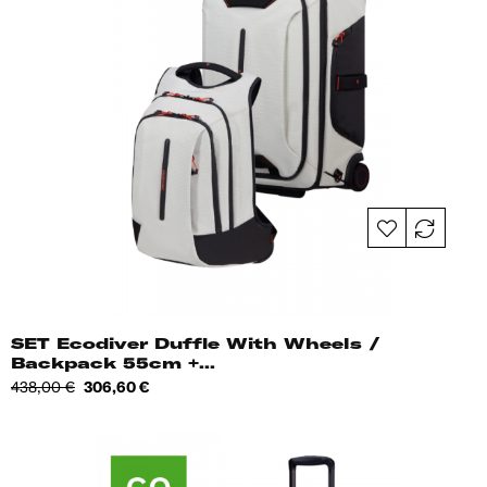
SET Ecodiver Duffle With Wheels /
Backpack 55cm +...
Tavahind
Hind
438,00 €
306,60 €