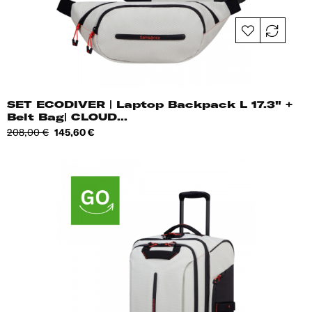
SET ECODIVER | Laptop Backpack L 17.3" +
Belt Bag| CLOUD...
Tavahind
Hind
208,00 €
145,60 €