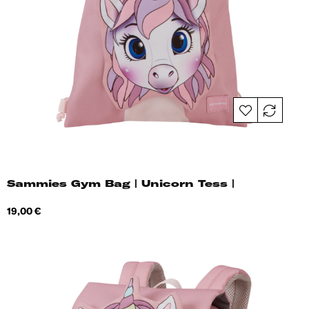
Sammies Gym Bag | Unicorn Tess |
Hind
19,00 €