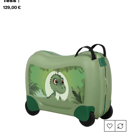
Tess |
Hind
129,00 €