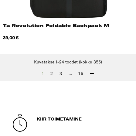
Ta Revolution Foldable Backpack M
Hind
39,00 €
Kuvatakse 1–24 toodet (kokku 355)
1
2
3
…
15
KIIR TOIMETAMINE