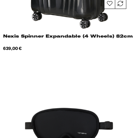
Nexis Spinner Expandable (4 Wheels) 82cm
Hind
639,00 €