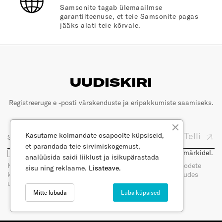
Samsonite tagab ülemaailmse
garantiiteenuse, et teie Samsonite pagas
jääks alati teie kõrvale.
UUDISKIRI
Registreeruge e -posti värskenduste ja eripakkumiste saamiseks.
Telli
Kasutame kolmandate osapoolte küpsiseid,
et parandada teie sirvimiskogemust,
Olen nõus, et minu e-posti kasutatakse turunduseesmärkidel.
analüüsida saidi liiklust ja isikupärastada
Kui tellite meie uudiskirja, saate e-posti teel uudiseid toodete
sisu ning reklaame.
Lisateave.
kohta. Saate oma nõusoleku igal ajal tagasi võtta, loobudes
uudiskirja tellimisest. Lugege meie privaatsuspoliitikat.
Mitte lubada
Luba küpsised