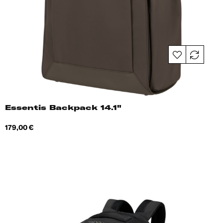
Essentis Backpack 14.1"
Hind
179,00 €