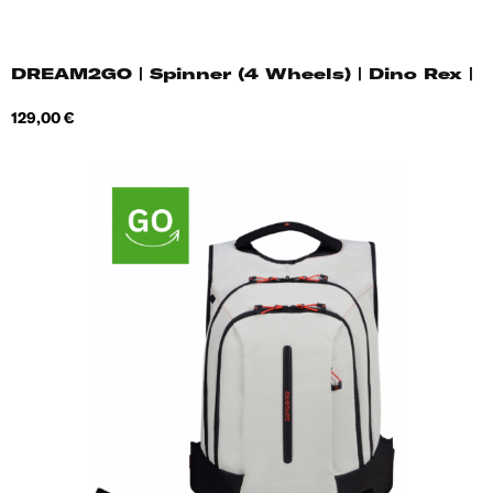
DREAM2GO | Spinner (4 Wheels) | Dino Rex |
Hind
129,00 €