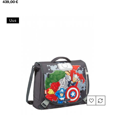
Hind
439,00 €
Uus