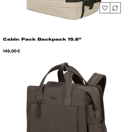
Cabin Pack Backpack 15.6"
Hind
149,00 €