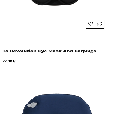
Ta Revolution Eye Mask And Earplugs
Hind
22,00 €