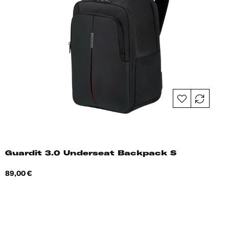
Guardit 3.0 Underseat Backpack S
Hind
89,00 €