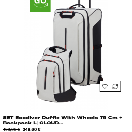
SET Ecodiver Duffle With Wheels 79 Cm +
Backpack L| CLOUD...
Tavahind
Hind
498,00 €
348,60 €