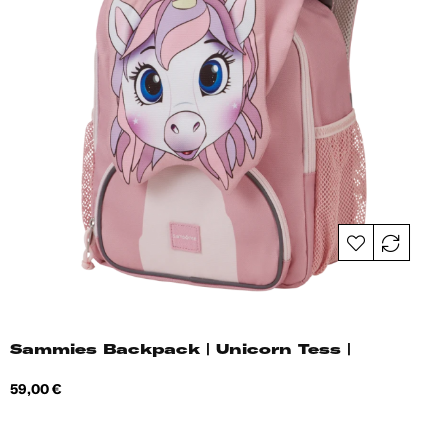
Sammies Backpack | Unicorn Tess |
Hind
59,00 €