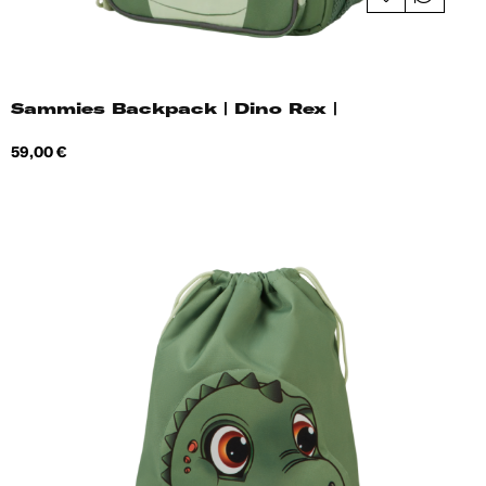
Sammies Backpack | Dino Rex |
Hind
59,00 €