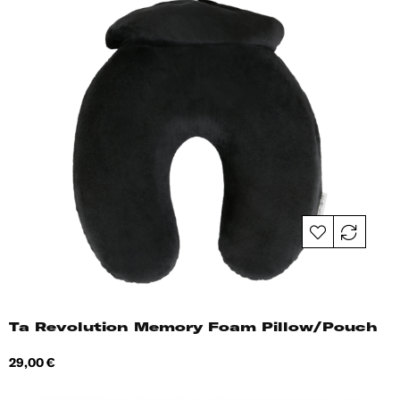
Ta Revolution Memory Foam Pillow/Pouch
Hind
29,00 €